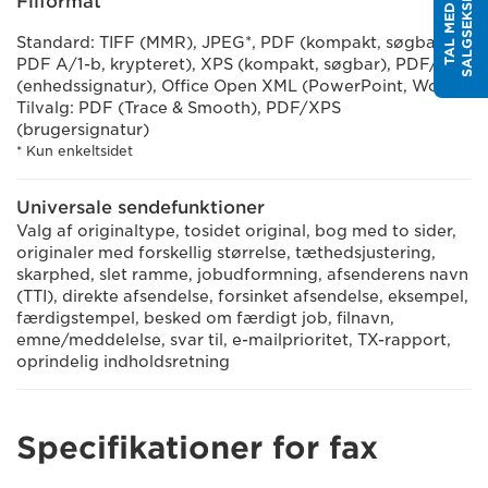
T
T
A
L
M
E
D
E
N
S
A
L
G
S
E
K
S
P
E
R
Filformat
Standard: TIFF (MMR), JPEG*, PDF (kompakt, søgbar,
PDF A/1-b, krypteret), XPS (kompakt, søgbar), PDF/XPS
(enhedssignatur), Office Open XML (PowerPoint, Word)
Tilvalg: PDF (Trace & Smooth), PDF/XPS
(brugersignatur)
* Kun enkeltsidet
Universale sendefunktioner
Valg af originaltype, tosidet original, bog med to sider,
originaler med forskellig størrelse, tæthedsjustering,
skarphed, slet ramme, jobudformning, afsenderens navn
(TTI), direkte afsendelse, forsinket afsendelse, eksempel,
færdigstempel, besked om færdigt job, filnavn,
emne/meddelelse, svar til, e-mailprioritet, TX-rapport,
oprindelig indholdsretning
Specifikationer for fax