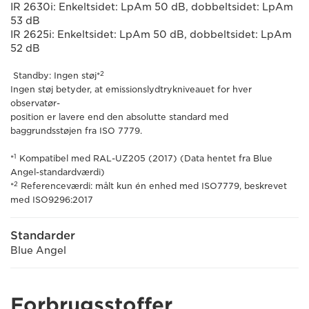
IR 2630i: Enkeltsidet: LpAm 50 dB, dobbeltsidet: LpAm
53 dB
IR 2625i: Enkeltsidet: LpAm 50 dB, dobbeltsidet: LpAm
52 dB
2
Standby: Ingen støj*
Ingen støj betyder, at emissionslydtrykniveauet for hver
observatør-
position er lavere end den absolutte standard med
baggrundsstøjen fra ISO 7779.
1
*
Kompatibel med RAL-UZ205 (2017) (Data hentet fra Blue
Angel-standardværdi)
2
*
Referenceværdi: målt kun én enhed med ISO7779, beskrevet
med ISO9296:2017
Standarder
Blue Angel
Forbrugsstoffer