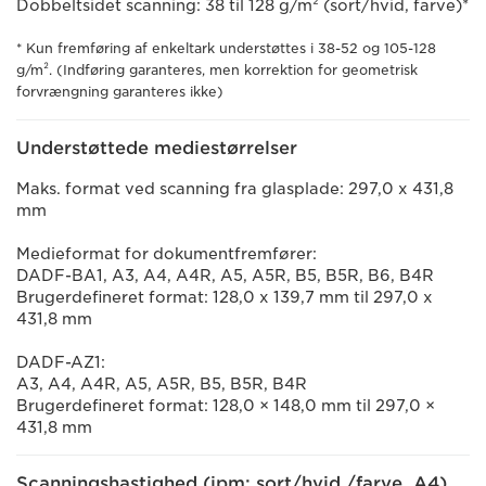
Dobbeltsidet scanning: 38 til 128 g/m² (sort/hvid, farve)*
* Kun fremføring af enkeltark understøttes i 38-52 og 105-128
g/m². (Indføring garanteres, men korrektion for geometrisk
forvrængning garanteres ikke)
Understøttede mediestørrelser
Maks. format ved scanning fra glasplade: 297,0 x 431,8
mm
Medieformat for dokumentfremfører:
DADF-BA1, A3, A4, A4R, A5, A5R, B5, B5R, B6, B4R
Brugerdefineret format: 128,0 x 139,7 mm til 297,0 x
431,8 mm
DADF-AZ1:
A3, A4, A4R, A5, A5R, B5, B5R, B4R
Brugerdefineret format: 128,0 × 148,0 mm til 297,0 ×
431,8 mm
Scanningshastighed (ipm: sort/hvid /farve, A4)