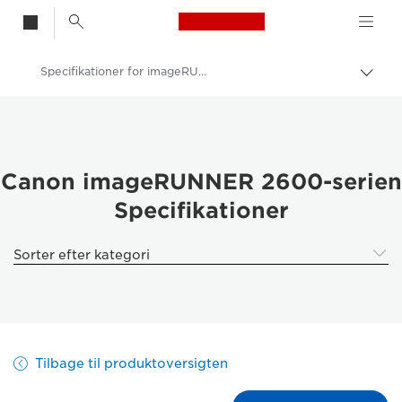
Canon Logo, back t
Specifikationer for imageRUNNER 2600-serien
Skif
Canon
Løsninger og services
Erhvervsprodukter
Canon imageRUNNER 2600-serien
Specifikationer
Printere og faxmaskiner til erhverv
Multifunktionsprintere – Alt-i-Én-printere
Sorter efter kategori
Sort/hvid-multifunktionsprintere
imageRUNNER 2600-serien
Tilbage til produktoversigten