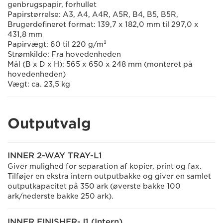
genbrugspapir, forhullet
Papirstørrelse: A3, A4, A4R, A5R, B4, B5, B5R,
Brugerdefineret format: 139,7 x 182,0 mm til 297,0 x
431,8 mm
Papirvægt: 60 til 220 g/m²
Strømkilde: Fra hovedenheden
Mål (B x D x H): 565 x 650 x 248 mm (monteret på
hovedenheden)
Vægt: ca. 23,5 kg
Outputvalg
INNER 2-WAY TRAY-L1
Giver mulighed for separation af kopier, print og fax.
Tilføjer en ekstra intern outputbakke og giver en samlet
outputkapacitet på 350 ark (øverste bakke 100
ark/nederste bakke 250 ark).
INNER FINISHER-J1 (Intern)