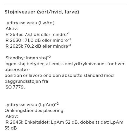
Støjniveauer (sort/hvid, farve)
Lydtryksniveau (LwAd)
Aktiv:
1
IR 2645i: 73,1 dB eller mindre*
1
IR 2630i: 71,0 dB eller mindre*
1
IR 2625i: 70,2 dB eller mindre*
2
Standby: Ingen støj*
Ingen støj betyder, at emissionslydtrykniveauet for hver
observatør-
position er lavere end den absolutte standard med
baggrundsstøjen fra
ISO 7779.
2
Lydtryksniveau (LpAm)*
Omkringståendes placering:
Aktiv:
IR 2645i: Enkeltsidet: LpAm 52 dB, dobbeltsidet: LpAm
55 dB