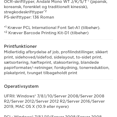
*1
OCR-skrifttyper, Andalé Mono WT J/K/S/T
(japansk,
koreansk, forenklet og traditionelt kinesisk),
*2
stregkodeskrifttyper
PS-skrifttyper: 136 Roman
1
*
Kræver PCL International Font Set-A1 (tilbehør).
2
*
Kræver Barcode Printing Kit-D1 (tilbehør)
Printfunktioner
Midlertidig afbrydelse af job, profilindstillinger, sikkert
print, sidehoved/sidefod, sidelayout, to-sidet print,
sætsortering, hæfteprint, staksortering, blandede
papirformater/-retninger, forskydning, tonerreduktion,
plakatprint, tvunget tilbageholdt print
Operativsystem
UFRII: Windows® 7/8.1/10/Server 2008/Server 2008
R2/Server 2012/Server 2012 R2/Server 2016/Server
2019, MAC OS X (10.9 eller nyere)