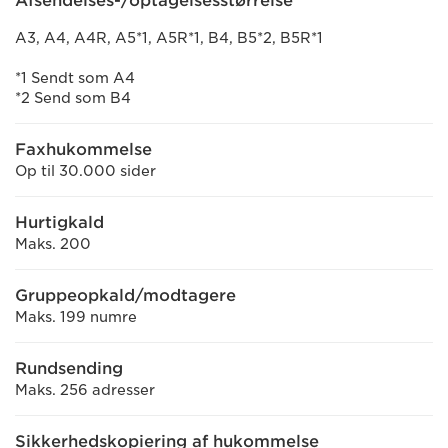
Afsendelses-/optagelsesstørrelse
A3, A4, A4R, A5*1, A5R*1, B4, B5*2, B5R*1
*1 Sendt som A4
*2 Send som B4
Faxhukommelse
Op til 30.000 sider
Hurtigkald
Maks. 200
Gruppeopkald/modtagere
Maks. 199 numre
Rundsending
Maks. 256 adresser
Sikkerhedskopiering af hukommelse