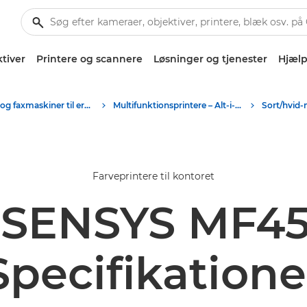
tiver
Printere og scannere
Løsninger og tjenester
Hjælp
Printere og faxmaskiner til erhverv
Multifunktionsprintere – Alt-i-Én-printere
Farveprintere til kontoret
-SENSYS MF45
Specifikatione