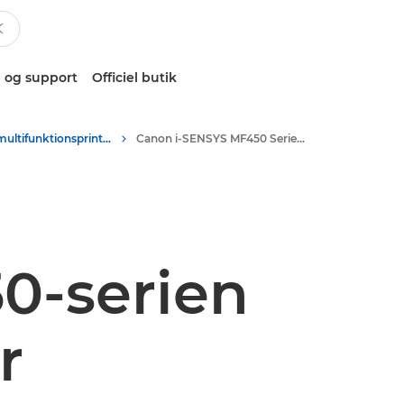
 og support
Officiel butik
Sort/hvid-multifunktionsprintere
Canon i-SENSYS MF450 Series - Multifunction Printers
0-serien
r