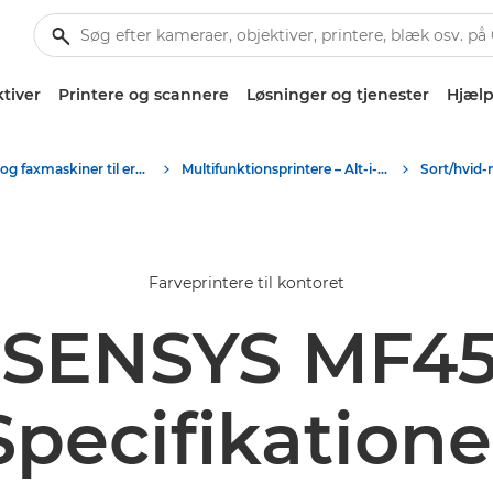
tiver
Printere og scannere
Løsninger og tjenester
Hjælp
Printere og faxmaskiner til erhverv
Multifunktionsprintere – Alt-i-Én-printere
Farveprintere til kontoret
-SENSYS MF45
Specifikatione