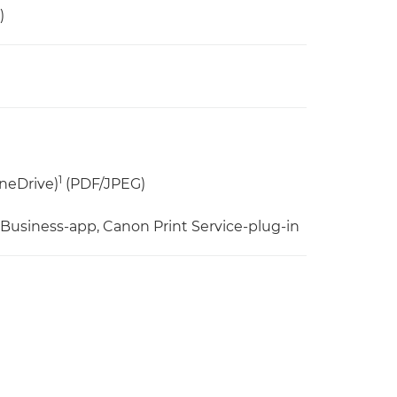
)
1
OneDrive)
(PDF/JPEG)
 Business-app, Canon Print Service-plug-in