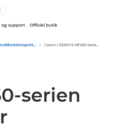
 og support
Officiel butik
Sort/hvid-multifunktionsprintere
Canon i-SENSYS MF450 Series - Multifunction Printers
0-serien
r