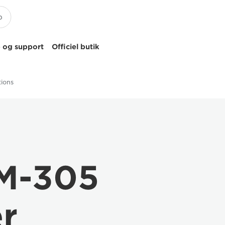
 og support
Officiel butik
tions
M-305
er