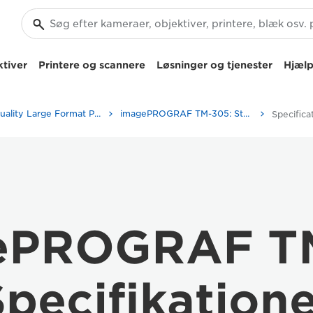
tiver
Printere og scannere
Løsninger og tjenester
Hjælp
High-Quality Large Format Printers for CAD/GIS and Stunning Graphics
imagePROGRAF TM-305: Storformatprint i høj kvalitet
Specifica
ePROGRAF T
pecifikation