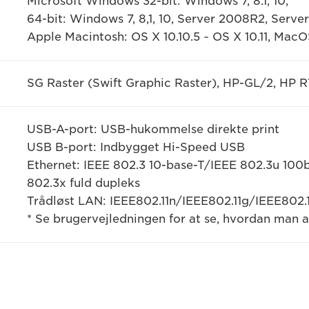
Microsoft Windows 32-bit: Windows 7, 8.1, 10,
64-bit: Windows 7, 8,1, 10, Server 2008R2, Serve
Apple Macintosh: OS X 10.10.5 ~ OS X 10.11, MacO
SG Raster (Swift Graphic Raster), HP-GL/2, HP RTL
USB-A-port: USB-hukommelse direkte print
USB B-port: Indbygget Hi-Speed USB
Ethernet: IEEE 802.3 10-base-T/IEEE 802.3u 10
802.3x fuld dupleks
Trådløst LAN: IEEE802.11n/IEEE802.11g/IEEE802.
* Se brugervejledningen for at se, hvordan man 