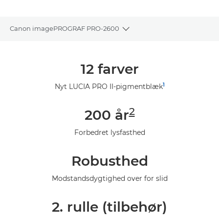
Canon imagePROGRAF PRO-2600
Toggle breadcrumbs
Oversigt
12 farver
Specifikationer
1
Nyt LUCIA PRO II-pigmentblæk
Galleriet
2
200 år
Support
Forbedret lysfasthed
Robusthed
Modstandsdygtighed over for slid
2. rulle (tilbehør)