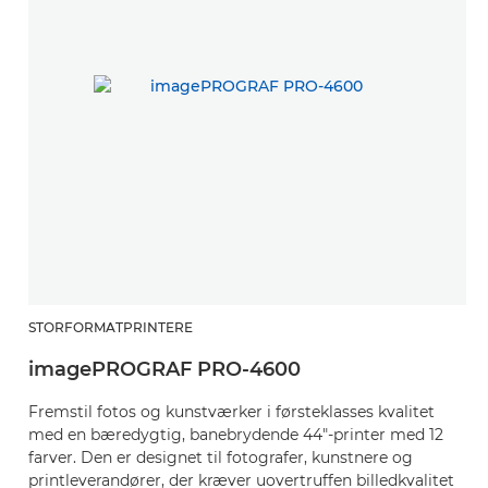
STORFORMATPRINTERE
S
imagePROGRAF PRO-4600
i
Fremstil fotos og kunstværker i førsteklasses kvalitet
Fr
med en bæredygtig, banebrydende 44"-printer med 12
m
farver. Den er designet til fotografer, kunstnere og
fa
printleverandører, der kræver uovertruffen billedkvalitet
pr