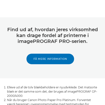
Find ud af, hvordan jeres virksomhed
kan drage fordel af printerne i
imagePROGRAF PRO-serien.
FÅ MERE INFORMATION
Elleve ud af de tolv blækbeholdere er nyudviklede. Det matsorte
blæk er det samme som det, der bruges af imagePROGRAF GP-
2000/4000.
Når du bruger Canon Photo Paper Pro Platinum. Forventet
værdi beregnet i overensstemmelse med testmetoden for