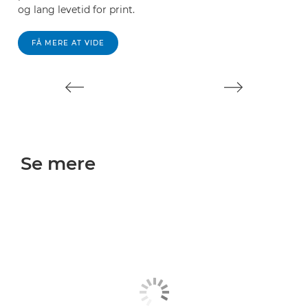
og lang levetid for print.
og
FÅ MERE AT VIDE
Se mere