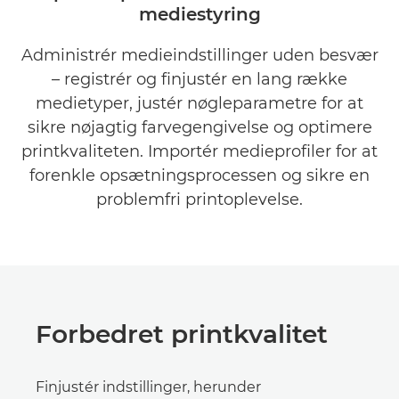
mediestyring
FORDELE
Administrér medieindstillinger uden besvær
DOWNLOAD BROCHURER
– registrér og finjustér en lang række
DOWNLOAD SOFTWARE
medietyper, justér nøgleparametre for at
sikre nøjagtig farvegengivelse og optimere
printkvaliteten. Importér medieprofiler for at
forenkle opsætningsprocessen og sikre en
problemfri printoplevelse.
Forbedret printkvalitet
Finjustér indstillinger, herunder