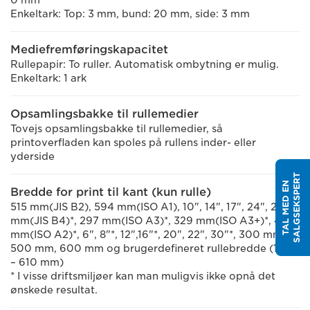
0 mm
Enkeltark: Top: 3 mm, bund: 20 mm, side: 3 mm
Mediefremføringskapacitet
Rullepapir: To ruller. Automatisk ombytning er mulig.
Enkeltark: 1 ark
Opsamlingsbakke til rullemedier
Tovejs opsamlingsbakke til rullemedier, så
printoverfladen kan spoles på rullens inder- eller
yderside
T
T
A
L
M
E
D
E
N
S
A
L
G
S
E
K
S
P
E
R
Bredde for print til kant (kun rulle)
515 mm(JIS B2), 594 mm(ISO A1), 10", 14", 17", 24", 257
mm(JIS B4)*, 297 mm(ISO A3)*, 329 mm(ISO A3+)*, 420
mm(ISO A2)*, 6", 8"*, 12",16"*, 20", 22", 30"*, 300 mm*,
500 mm, 600 mm og brugerdefineret rullebredde (154,2
– 610 mm)
* I visse driftsmiljøer kan man muligvis ikke opnå det
ønskede resultat.