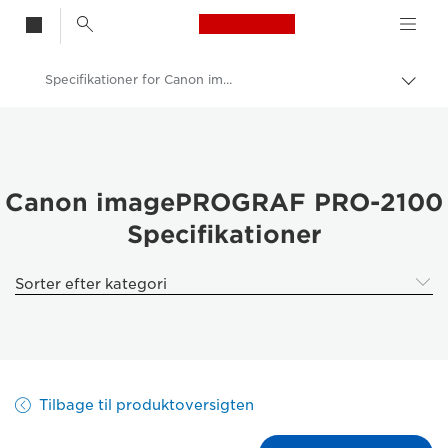
Canon Logo, back t
Specifikationer for Canon imagePROGRAF PRO-2100
Skif
Canon
Løsninger og services
Erhvervsprodukter
Canon imagePROGRAF PRO-2100
Specifikationer
High-Quality Large Format Printers for CAD/GIS and Stunning Graphics
imagePROGRAF Pro 2100: Fine Art- og produktionsfotoprint
Sorter efter kategori
Tilbage til produktoversigten