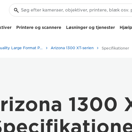
tiver
Printere og scannere
Løsninger og tjenester
Hjælp
High-Quality Large Format Printers for CAD/GIS and Stunning Graphics
Arizona 1300 XT-serien
Specifikationer
rizona 1300 X
pecifikation