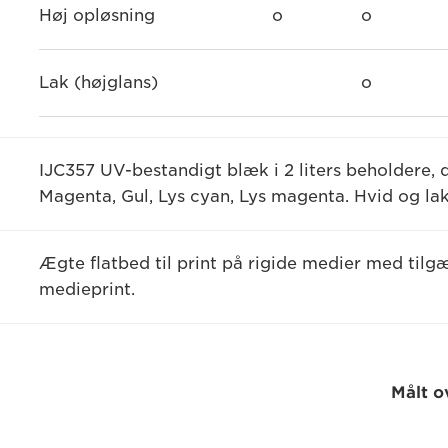
Høj opløsning
o
o
Lak (højglans)
o
IJC357 UV-bestandigt blæk i 2 liters beholdere, de
Magenta, Gul, Lys cyan, Lys magenta. Hvid og lak p
Ægte flatbed til print på rigide medier med tilgæ
medieprint.
Målt o