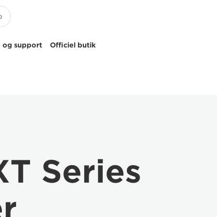
 og support
Officiel butik
T Series
er