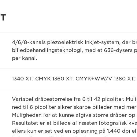
XT
4/6/8-kanals piezoelektrisk inkjet-system, der b
billedbehandlingsteknologi, med et 636-dysers 
per kanal.
1340 XT: CMYK 1360 XT: CMYK+WW/V 1380 X
Variabel dråbestørrelse fra 6 til 42 picoliter. Mu
ned til 6 picoliter sikrer skarpe billeder med m
Muligheden for at kunne afgive større dråber op ti
Resultatet er et billede af næsten fotografisk kv
ellers kun er set ved en opløsning på 1,440 dpi ell