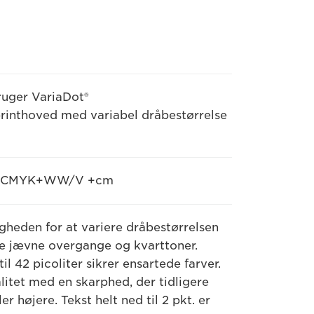
ruger VariaDot®
printhoved med variabel dråbestørrelse
T: CMYK+WW/V +cm
ligheden for at variere dråbestørrelsen
ere jævne overgange og kvarttoner.
l 42 picoliter sikrer ensartede farver.
alitet med en skarphed, der tidligere
er højere. Tekst helt ned til 2 pkt. er