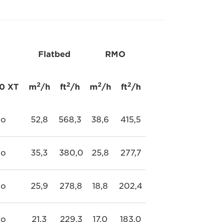
Flatbed
RMO
2
2
2
2
0 XT
m
/h
ft
/h
m
/h
ft
/h
o
52,8
568,3
38,6
415,5
o
35,3
380,0
25,8
277,7
o
25,9
278,8
18,8
202,4
o
21,3
229,3
17,0
183,0