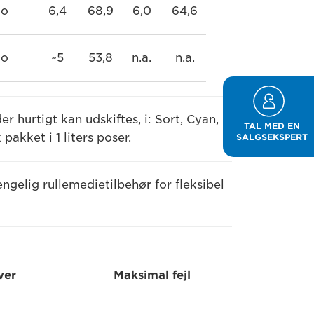
o
6,4
68,9
6,0
64,6
o
~5
53,8
n.a.
n.a.
r hurtigt kan udskiftes, i: Sort, Cyan,
TAL MED EN
akket i 1 liters poser.
SALGSEKSPERT
ngelig rullemedietilbehør for fleksibel
ver
Maksimal fejl