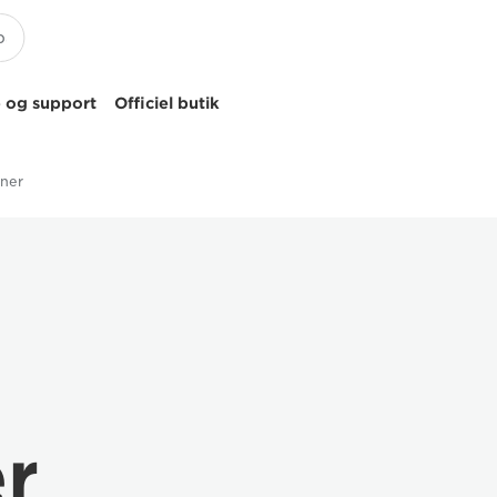
 og support
Officiel butik
oner
er