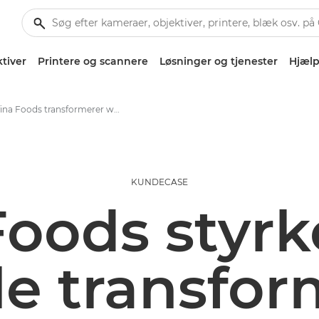
tiver
Printere og scannere
Løsninger og tjenester
Hjælp
Sofina Foods transformerer workflows og vækst med løsninger fra Canon
KUNDECASE
Foods styrk
le transfo