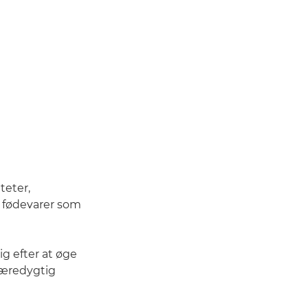
teter,
e fødevarer som
ig efter at øge
 bæredygtig