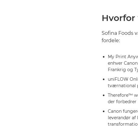
Hvorfor
Sofina Foods v
fordele:
My Print Anyw
enhver Canon-p
Frankrig og T
uniFLOW Onli
tværnational p
Therefore™ w
der forbedrer 
Canon fungere
leverandør af 
transformatio