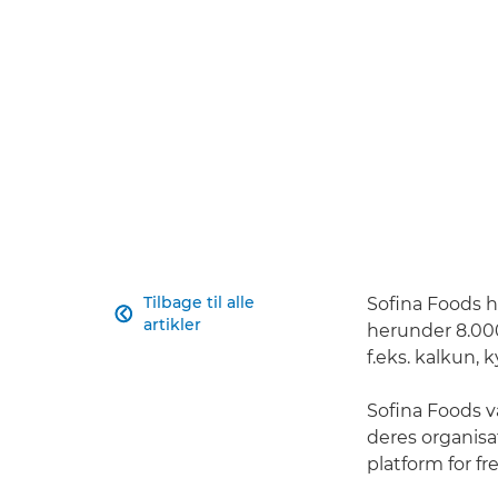
Tilbage til alle
Sofina Foods h

artikler
herunder 8.000
f.eks. kalkun, 
Sofina Foods v
deres organisa
platform for f