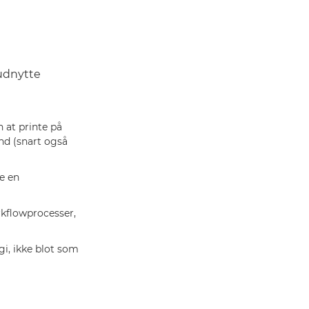
 udnytte
 at printe på
nd (snart også
e en
kflowprocesser,
i, ikke blot som