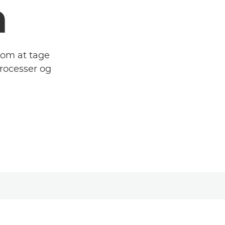
n
 om at tage
processer og