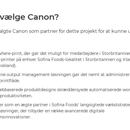
 vælge Canon?
algte Canon som partner for dette projekt for at kunne
here-print, der gør det muligt for medarbejdere i Storbritannien
rinter på enhver Sofina Foods-lokalitet i Storbritannien og Irla
yskland).
ne output management-løsningen gør det nemt at administrer
rintflåde.
ebbaserede produktdesigns skræddersyede automatiserede wor
produktiviteten.
r som en ægte partner i Sofina Foods' langsigtede vækststrateg
løsninger, der tilbyder en række avancerede digitale
nsinnovationer.