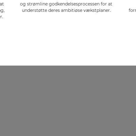
at
og strømline godkendelsesprocessen for at
g,
understøtte deres ambitiøse vækstplaner.
for
r.