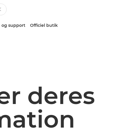
 og support
Officiel butik
er deres
rmation