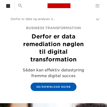
Canon Logo, back t
Derfor er data og analyser nøglen til digital transformation
Skif
Canon
BUSINESS TRANSFORMATION
Derfor er data
Løsninger og services
remediation nøglen
Insights
til digital
Erhvervs- og professionelle artikler
transformation
Sådan kan effektiv datastyring
fremme digital succes
SE/DOWNLOAD GUIDE