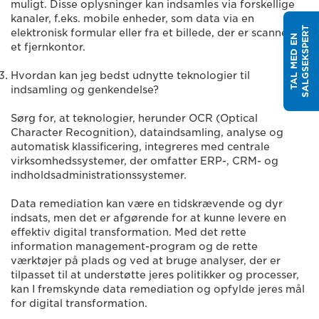
muligt. Disse oplysninger kan indsamles via forskellige
kanaler, f.eks. mobile enheder, som data via en
T
elektronisk formular eller fra et billede, der er scannet på
T
A
L
M
E
D
E
N
S
A
L
G
S
E
K
S
P
E
R
et fjernkontor.
Hvordan kan jeg bedst udnytte teknologier til
indsamling og genkendelse?
Sørg for, at teknologier, herunder OCR (Optical
Character Recognition), dataindsamling, analyse og
automatisk klassificering, integreres med centrale
virksomhedssystemer, der omfatter ERP-, CRM- og
indholdsadministrationssystemer.
Data remediation kan være en tidskrævende og dyr
indsats, men det er afgørende for at kunne levere en
effektiv digital transformation. Med det rette
information management-program og de rette
værktøjer på plads og ved at bruge analyser, der er
tilpasset til at understøtte jeres politikker og processer,
kan I fremskynde data remediation og opfylde jeres mål
for digital transformation.