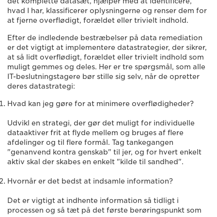
det komplette datasæt, hjælper med at identificere,
hvad I har, klassificerer oplysningerne og renser dem for
at fjerne overflødigt, forældet eller trivielt indhold.
Efter de indledende bestræbelser på data remediation
er det vigtigt at implementere datastrategier, der sikrer,
at så lidt overflødigt, forældet eller trivielt indhold som
muligt gemmes og deles. Her er tre spørgsmål, som alle
IT-beslutningstagere bør stille sig selv, når de opretter
deres datastrategi:
Hvad kan jeg gøre for at minimere overflødigheder?
Udvikl en strategi, der gør det muligt for individuelle
dataaktiver frit at flyde mellem og bruges af flere
afdelinger og til flere formål. Tag tankegangen
"genanvend kontra genskab" til jer, og for hvert enkelt
aktiv skal der skabes en enkelt "kilde til sandhed".
Hvornår er det bedst at indsamle information?
Det er vigtigt at indhente information så tidligt i
processen og så tæt på det første berøringspunkt som