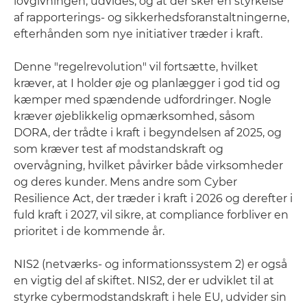
lovgivningen, udvides, og at der sker en styrkelse
af rapporterings- og sikkerhedsforanstaltningerne,
efterhånden som nye initiativer træder i kraft.
Denne "regelrevolution" vil fortsætte, hvilket
kræver, at I holder øje og planlægger i god tid og
kæmper med spændende udfordringer. Nogle
kræver øjeblikkelig opmærksomhed, såsom
DORA, der trådte i kraft i begyndelsen af 2025, og
som kræver test af modstandskraft og
overvågning, hvilket påvirker både virksomheder
og deres kunder. Mens andre som Cyber
Resilience Act, der træder i kraft i 2026 og derefter i
fuld kraft i 2027, vil sikre, at compliance forbliver en
prioritet i de kommende år.
NIS2 (netværks- og informationssystem 2) er også
en vigtig del af skiftet. NIS2, der er udviklet til at
styrke cybermodstandskraft i hele EU, udvider sin