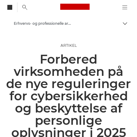
Canon Logo, back to
Erhvervs- og professionelle artikler
Skift
Canon
ARTIKEL
Løsninger og services
Forbered
Insights
virksomheden på
de nye reguleringer
for cybersikkerhed
og beskyttelse af
personlige
oplysninger i 2025