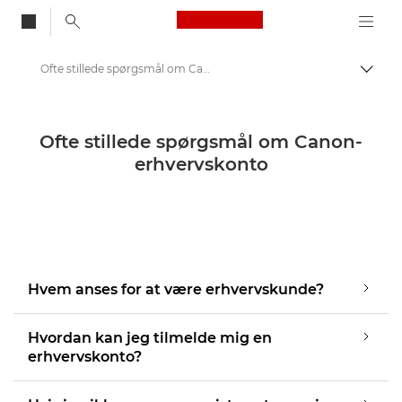
Canon Logo, back to
Ofte stillede spørgsmål om Canon-erhvervskonto: Svar på dine forespørgsler
Skift
Canon
Canon-erhvervskonto
Ofte stillede spørgsmål om Canon-
erhvervskonto
Hvem anses for at være erhvervskunde?
Hvordan kan jeg tilmelde mig en
erhvervskonto?