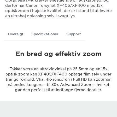
Optagelse i 4K kræver enestående billedskarphed, og
derfor har Canon forsynet XF405/XF400 med 15x
optisk zoom i højeste kvalitet, der er i stand til at levere
en ultrahøj opløsning selv i svagt lys.
Oversigt
Specifikationer
Support
En bred og effektiv zoom
Takket være en ultravidvinkel på 25,5mm og en 15x
optisk zoom kan XF405/XF400 optage film selv under
trange forhold. Vha. 4K-sensoren i Full HD kan zoomen
nå endnu længere – til 30x Advanced Zoom – hvilket
gør den perfekt til at indfange fjerne detaljer.