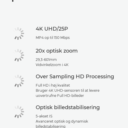
Specifikationer
Support
4K UHD/25P
MP4 op til 150 Mbps
20x optisk zoom
29,3-601mm
Vidvinkelzoom i 4K
Over Sampling HD Processing
Full HD i høj kvalitet
Bruger 4K UHD-sensoren til at levere
uovertrufne Full HD-billeder
Optisk billedstabilisering
5-akset IS
Avanceret optisk og dynamisk
billedstabilisering