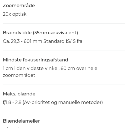
Zoomområde
20x optisk
Brændvidde (35mm-ækvivalent)
Ca. 29,3 - 601 mm Standard IS/IS fra
Mindste fokuseringsafstand
1 cm i den videste vinkel, 60 cm over hele
zoomområdet
Maks. blænde
f/1,8 - 2,8 (Av-prioritet og manuelle metoder)
Blændelameller