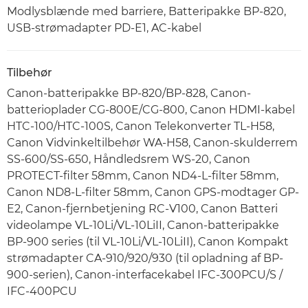
Modlysblænde med barriere, Batteripakke BP-820,
USB-strømadapter PD-E1, AC-kabel
Tilbehør
Canon-batteripakke BP-820/BP-828, Canon-
batterioplader CG-800E/CG-800, Canon HDMI-kabel
HTC-100/HTC-100S, Canon Telekonverter TL-H58,
Canon Vidvinkeltilbehør WA-H58, Canon-skulderrem
SS-600/SS-650, Håndledsrem WS-20, Canon
PROTECT-filter 58mm, Canon ND4-L-filter 58mm,
Canon ND8-L-filter 58mm, Canon GPS-modtager GP-
E2, Canon-fjernbetjening RC-V100, Canon Batteri
videolampe VL-10Li/VL-10LiII, Canon-batteripakke
BP-900 series (til VL-10Li/VL-10LiII), Canon Kompakt
strømadapter CA-910/920/930 (til opladning af BP-
900-serien), Canon-interfacekabel IFC-300PCU/S /
IFC-400PCU