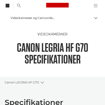
Canon Logo, back to
Videokameraer og Camcordere
Skift
Canon
VIDEOKAMERAER
CANON LEGRIA HF G70
SPECIFIKATIONER
Canon LEGRIA HF G70
Toggle breadcrumbs
Oversigt
Specifikationer