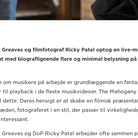
 Greaves og filmfotograf Ricky Patel optog en live-m
t med biograflignende flare og minimal belysning på
lm om musikere på arbejde er grundlæggende en fantas
til playback i de fleste musikvideoer. The Mahogany S
l dette: Deres hensigt er at skabe en filmisk præsenta
ræden, fotograferet i en stil, der passer til virkelighed
interessant.
 Greaves og DoP Ricky Patel arbejder ofte sammen p