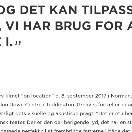
OG DET KAN TILPAS
, VI HAR BRUG FOR 
I.
v filmet "on location" d. 8. september 2017 i Normans
gdon Down Centre i Teddington. Greaves fortæller beg
ærligt dets visuelle og akustiske pragt. "Det er et ube
ansk teater. Der er den der berigende lyd, det har en s
 passede perfekt til at frembringe farverne i både det 