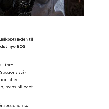
usikoptræden til
 det nye EOS
i, fordi
essions står i
tion af en
en, mens billedet
å sessionerne.