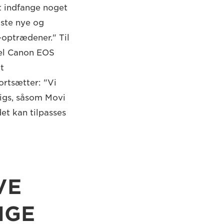
t indfange noget
dste nye og
-optrædener." Til
tel Canon EOS
t
rtsætter: "Vi
rigs, såsom Movi
et kan tilpasses
VE
IGE