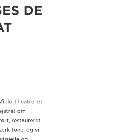
SES DE
AT
field Theatre, et
ejstret om
rørt, restaureret
tærk tone, og vi
visuelle og