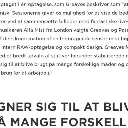
optaget i én optagelse, som Greaves beskriver som "a
anisk. Sessionerne giver os mulighed for at vise de be
ter ved at sammensætte billeder med fantastiske live
musikeren Alfa Mist fra London valgte Greaves og Pa
f dets kombination af en fremragende sensor med høj
intern RAW-optagelse og kompakt design. Greaves fo
d et bredt udvalg af stativer herunder stabiliserede 
ig til at blive brugt på mange forskellige måder, og d
 brug for at arbejde i."
NER SIG TIL AT BLI
Å MANGE FORSKELL