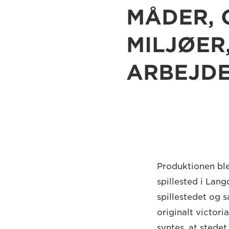
MÅDER, 
MILJØER
ARBEJDE 
Produktionen ble
spillested i Lan
spillestedet og s
originalt victori
syntes, at stedet