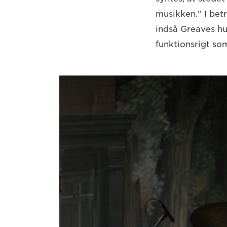
musikken." I bet
indså Greaves hur
funktionsrigt so