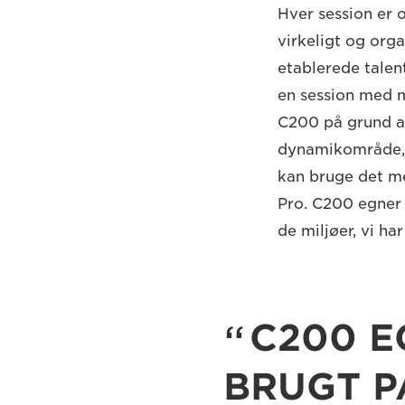
Hver session er 
virkeligt og org
etablerede talen
en session med 
C200 på grund a
dynamikområde, 
kan bruge det me
Pro. C200 egner s
de miljøer, vi har
C200 EG
BRUGT P