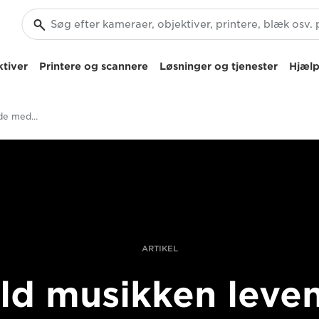
tiver
Printere og scannere
Løsninger og tjenester
Hjælp
Hold musikken levende med Canon EOS C200
ARTIKEL
ld musikken leve