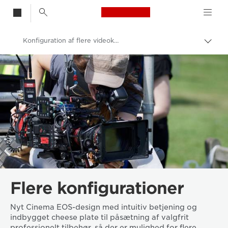
Canon Logo, back t
Konfiguration af flere videokameraer
Skift
brød
Canon
Videokameraer og Camcordere
Flere konfigurationer
Nyt Cinema EOS-design med intuitiv betjening og
indbygget cheese plate til påsætning af valgfrit
professionelt tilbehør, så der er mulighed for flere