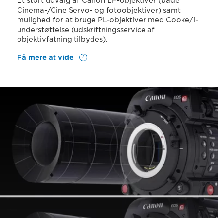
Et stort udvalg af Canon EF-objektiver (både
Cinema-/Cine Servo- og fotoobjektiver) samt
mulighed for at bruge PL-objektiver med Cooke/i-
understøttelse (udskriftningsservice af
objektivfatning tilbydes).
Få mere at vide