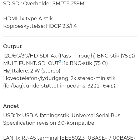
SD-SDI: Overholder SMPTE 259M
HDMI: 1x type A-stik
Kopibeskyttelse: HDCP 2.3/1.4
Output
12G/6G/3G/HD-SDI: 4x (Pass-Through) BNC-stik (75 Ω)
2
MULTIFUNKT. SDI OUT
: 1x BNC-stik (75 Ω)
Højttalere: 2 W (stereo)
Hovedtelefon-/lydudgang: 2x stereo-ministik
(for/bag), understøttet impedans: 32 Ω - 64 Ω
Andet
USB: 1x USB A-fatningsstik, Universal Serial Bus
Specification revision 3.0-kompatibel
LAN: 1x RJ-45 terminal IEEE802.3 10BASE-T/100BASE-