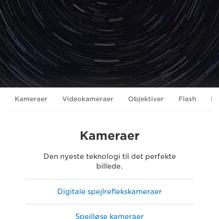
Kameraer
Videokameraer
Objektiver
Flash
Pr
Kameraer
Den nyeste teknologi til det perfekte
billede.
Digitale spejlreflekskameraer
Spejlløse kameraer