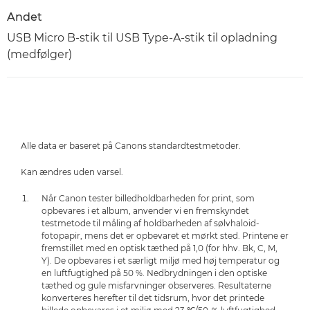
Andet
USB Micro B-stik til USB Type-A-stik til opladning
(medfølger)
Alle data er baseret på Canons standardtestmetoder.
Kan ændres uden varsel.
Når Canon tester billedholdbarheden for print, som
opbevares i et album, anvender vi en fremskyndet
testmetode til måling af holdbarheden af sølvhaloid-
fotopapir, mens det er opbevaret et mørkt sted. Printene er
fremstillet med en optisk tæthed på 1,0 (for hhv. Bk, C, M,
Y). De opbevares i et særligt miljø med høj temperatur og
en luftfugtighed på 50 %. Nedbrydningen i den optiske
tæthed og gule misfarvninger observeres. Resultaterne
konverteres herefter til det tidsrum, hvor det printede