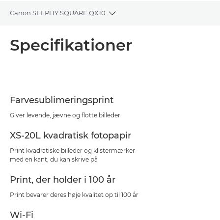
Canon SELPHY SQUARE QX10
Toggle breadcrumbs
Oversigt
Specifikationer
Specifikationer
Farvesublimeringsprint
Giver levende, jævne og flotte billeder
XS-20L kvadratisk fotopapir
Print kvadratiske billeder og klistermærker
med en kant, du kan skrive på
Print, der holder i 100 år
Print bevarer deres høje kvalitet op til 100 år
Wi-Fi