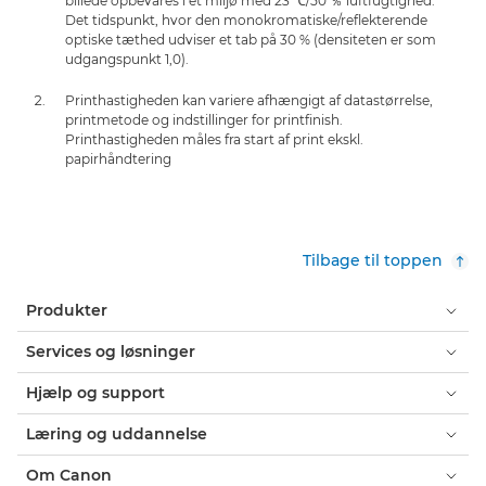
billede opbevares i et miljø med 23 ℃/50 ％ luftfugtighed.
Det tidspunkt, hvor den monokromatiske/reflekterende
optiske tæthed udviser et tab på 30 % (densiteten er som
udgangspunkt 1,0).
Printhastigheden kan variere afhængigt af datastørrelse,
printmetode og indstillinger for printfinish.
Printhastigheden måles fra start af print ekskl.
papirhåndtering
Tilbage til toppen
Produkter
Services og løsninger
Hjælp og support
Læring og uddannelse
Om Canon