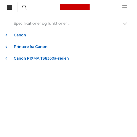
Canon Logo, back to
Specifikationer og funktioner – PIXMA TS8350a-serien
Skift
Canon
Printere fra Canon
Canon PIXMA TS8350a-serien