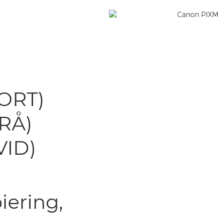
ORT)
RÅ)
VID)
piering,