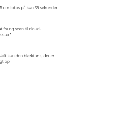
15 cm fotos på kun 39 sekunder
nt fra og scan til cloud-
nester*
kift kun den blæktank, der er
gt op