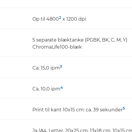
2
Op til 4800
x 1200 dpi
5 separate blæktanke (PGBK, BK, C, M, Y)
ChromaLife100-blæk
3
Ca. 15,0 ipm
4
Ca. 10,0 ipm
5
Print til kant 10x15 cm: ca. 39 sekunder
Ja (A4, Letter, 20x25 cm, 13x18 cm, 10x15 c