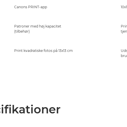
Canons PRINT-app
10x
Patroner med høj kapacitet
Pri
(tilbehør)
tje
Print kvadratiske fotos på 13x13 cm
Uds
bru
ifikationer