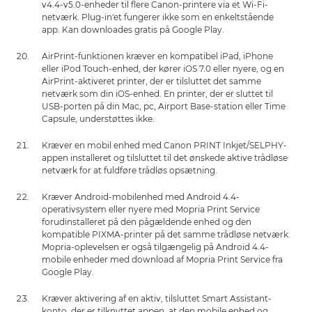
v4.4-v5.0-enheder til flere Canon-printere via et Wi-Fi-
netværk. Plug-in'et fungerer ikke som en enkeltstående
app. Kan downloades gratis på Google Play.
AirPrint-funktionen kræver en kompatibel iPad, iPhone
eller iPod Touch-enhed, der kører iOS 7.0 eller nyere, og en
AirPrint-aktiveret printer, der er tilsluttet det samme
netværk som din iOS-enhed. En printer, der er sluttet til
USB-porten på din Mac, pc, Airport Base-station eller Time
Capsule, understøttes ikke.
Kræver en mobil enhed med Canon PRINT Inkjet/SELPHY-
appen installeret og tilsluttet til det ønskede aktive trådløse
netværk for at fuldføre trådløs opsætning.
Kræver Android-mobilenhed med Android 4.4-
operativsystem eller nyere med Mopria Print Service
forudinstalleret på den pågældende enhed og den
kompatible PIXMA-printer på det samme trådløse netværk.
Mopria-oplevelsen er også tilgængelig på Android 4.4-
mobile enheder med download af Mopria Print Service fra
Google Play.
Kræver aktivering af en aktiv, tilsluttet Smart Assistant-
konto, der er tilknyttet appen, at den mobile enhed og