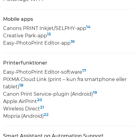
Mobile apps
14
Canons PRINT Inkjet/SELPHY-app
15
Creative Park-app
16
Easy-PhotoPrint Editor-app
Printerfunktioner
17
Easy-PhotoPrint Editor-software
PIXMA Cloud Link (print – kun fra smartphone eller
18
tablet)
19
Canon Print Service-plugin (Android)
20
Apple AirPrint
21
Wireless Direct
22
Mopria (Android)
Smart Assistant og Automation Support