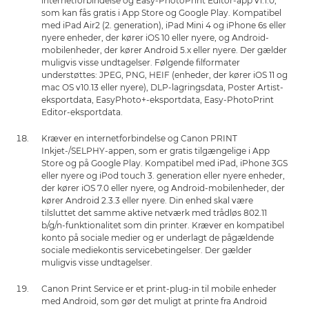
internetforbindelse og Easy-PhotoPrint Editor-app v1.1.0,
som kan fås gratis i App Store og Google Play. Kompatibel
med iPad Air2 (2. generation), iPad Mini 4 og iPhone 6s eller
nyere enheder, der kører iOS 10 eller nyere, og Android-
mobilenheder, der kører Android 5.x eller nyere. Der gælder
muligvis visse undtagelser. Følgende filformater
understøttes: JPEG, PNG, HEIF (enheder, der kører iOS 11 og
mac OS v10.13 eller nyere), DLP-lagringsdata, Poster Artist-
eksportdata, EasyPhoto+-eksportdata, Easy-PhotoPrint
Editor-eksportdata.
Kræver en internetforbindelse og Canon PRINT
Inkjet-/SELPHY-appen, som er gratis tilgængelige i App
Store og på Google Play. Kompatibel med iPad, iPhone 3GS
eller nyere og iPod touch 3. generation eller nyere enheder,
der kører iOS 7.0 eller nyere, og Android-mobilenheder, der
kører Android 2.3.3 eller nyere. Din enhed skal være
tilsluttet det samme aktive netværk med trådløs 802.11
b/g/n-funktionalitet som din printer. Kræver en kompatibel
konto på sociale medier og er underlagt de pågældende
sociale mediekontis servicebetingelser. Der gælder
muligvis visse undtagelser.
Canon Print Service er et print-plug-in til mobile enheder
med Android, som gør det muligt at printe fra Android