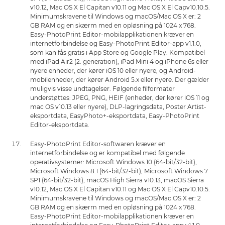
v10.12, Mac OS X El Capitan v10.11 og Mac OS X El Capv10.10.5.
Minimumskravene til Windows og macOS/Mac OS X er: 2
GB RAM og en skærm med en opløsning på 1024 x 768.
Easy-PhotoPrint Editor-mobilapplikationen kræver en
internetforbindelse og Easy-PhotoPrint Editor-app v1.1.0,
som kan fås gratis i App Store og Google Play. Kompatibel
med iPad Air2 (2. generation), iPad Mini 4 og iPhone 6s eller
nyere enheder, der kører iOS 10 eller nyere, og Android-
mobilenheder, der kører Android 5.x eller nyere. Der gælder
muligvis visse undtagelser. Følgende filformater
understøttes: JPEG, PNG, HEIF (enheder, der kører iOS 11 og
mac OS v10.13 eller nyere), DLP-lagringsdata, Poster Artist-
eksportdata, EasyPhoto+-eksportdata, Easy-PhotoPrint
Editor-eksportdata.
Easy-PhotoPrint Editor-softwaren kræver en
internetforbindelse og er kompatibel med følgende
operativsystemer: Microsoft Windows 10 (64-bit/32-bit),
Microsoft Windows 8.1 (64-bit/32-bit), Microsoft Windows 7
SP1 (64-bit/32-bit), macOS High Sierra v10.13, macOS Sierra
v10.12, Mac OS X El Capitan v10.11 og Mac OS X El Capv10.10.5.
Minimumskravene til Windows og macOS/Mac OS X er: 2
GB RAM og en skærm med en opløsning på 1024 x 768.
Easy-PhotoPrint Editor-mobilapplikationen kræver en