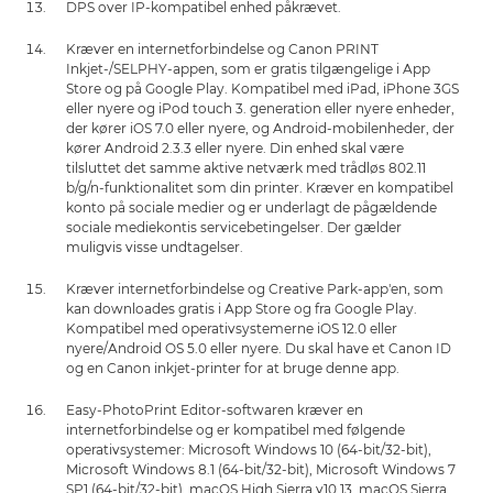
DPS over IP-kompatibel enhed påkrævet.
Kræver en internetforbindelse og Canon PRINT
Inkjet-/SELPHY-appen, som er gratis tilgængelige i App
Store og på Google Play. Kompatibel med iPad, iPhone 3GS
eller nyere og iPod touch 3. generation eller nyere enheder,
der kører iOS 7.0 eller nyere, og Android-mobilenheder, der
kører Android 2.3.3 eller nyere. Din enhed skal være
tilsluttet det samme aktive netværk med trådløs 802.11
b/g/n-funktionalitet som din printer. Kræver en kompatibel
konto på sociale medier og er underlagt de pågældende
sociale mediekontis servicebetingelser. Der gælder
muligvis visse undtagelser.
Kræver internetforbindelse og Creative Park-app'en, som
kan downloades gratis i App Store og fra Google Play.
Kompatibel med operativsystemerne iOS 12.0 eller
nyere/Android OS 5.0 eller nyere. Du skal have et Canon ID
og en Canon inkjet-printer for at bruge denne app.
Easy-PhotoPrint Editor-softwaren kræver en
internetforbindelse og er kompatibel med følgende
operativsystemer: Microsoft Windows 10 (64-bit/32-bit),
Microsoft Windows 8.1 (64-bit/32-bit), Microsoft Windows 7
SP1 (64-bit/32-bit), macOS High Sierra v10.13, macOS Sierra