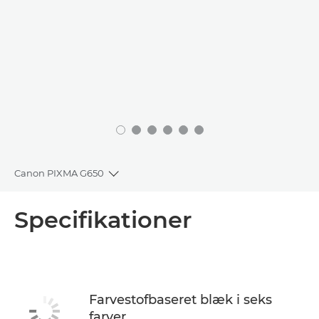
Canon PIXMA G650
Toggle breadcrumbs
Oversigt
Specifikationer
Specifikationer
Support
Farvestofbaseret blæk i seks
farver