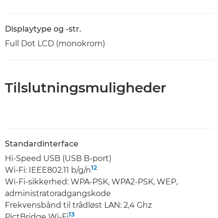
Displaytype og -str.
Full Dot LCD (monokrom)
Tilslutningsmuligheder
Standardinterface
Hi-Speed USB (USB B-port)
12
Wi-Fi: IEEE802.11 b/g/n
Wi-Fi-sikkerhed: WPA-PSK, WPA2-PSK, WEP,
administratoradgangskode
Frekvensbånd til trådløst LAN: 2,4 Ghz
13
PictBridge Wi-Fi