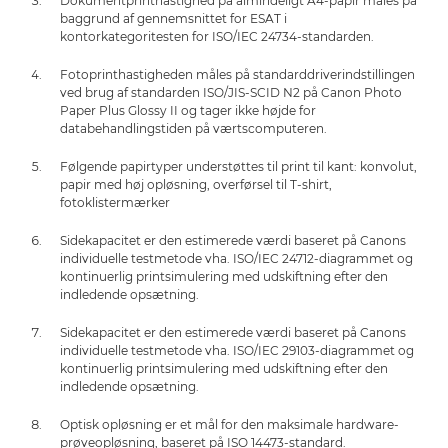
Dokumentprinthastighed på almindeligt A4-papir måles på
baggrund af gennemsnittet for ESAT i
kontorkategoritesten for ISO/IEC 24734-standarden.
Fotoprinthastigheden måles på standarddriverindstillingen
ved brug af standarden ISO/JIS-SCID N2 på Canon Photo
Paper Plus Glossy II og tager ikke højde for
databehandlingstiden på værtscomputeren.
Følgende papirtyper understøttes til print til kant: konvolut,
papir med høj opløsning, overførsel til T-shirt,
fotoklistermærker
Sidekapacitet er den estimerede værdi baseret på Canons
individuelle testmetode vha. ISO/IEC 24712-diagrammet og
kontinuerlig printsimulering med udskiftning efter den
indledende opsætning.
Sidekapacitet er den estimerede værdi baseret på Canons
individuelle testmetode vha. ISO/IEC 29103-diagrammet og
kontinuerlig printsimulering med udskiftning efter den
indledende opsætning.
Optisk opløsning er et mål for den maksimale hardware-
prøveopløsning, baseret på ISO 14473-standard.