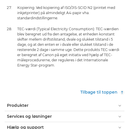
Kopiering: Ved kopiering af ISO/JIS-SCID N2 (printet med
inkjetprinter) på almindeligt A4-papir vha.
standardindstillingerne.
TEC-værdi (Typical Electricity Consumption): TEC-værdien
blev beregnet ud fra den antagelse, at enheden konstant
skifter mellem driftstilstand, dvale og slukket tilstand i 5
dage, og at den enten er i dvale eller slukket tilstand i de
resterende 2 dage i samme uge. Dette produkts TEC-værdi
er beregnet af Canon på eget initiativ ved hjælp af TEC-
måleprocedurerne, der reguleres i det Internationale
Energy Star-program.
Tilbage til toppen
Produkter
Services og løsninger
Hjælp og support