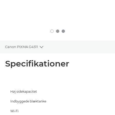
Canon PIXMA G4511
Toggle breadcrumbs
Oversigt
Specifikationer
Specifikationer
Support
Høj sidekapacitet
KØB BLÆK
Indbyggede blæktanke
Wi-Fi