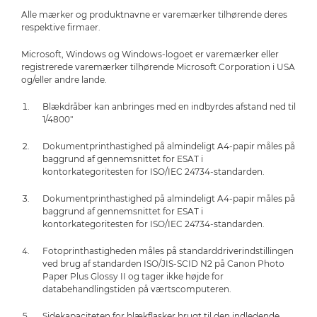
Alle mærker og produktnavne er varemærker tilhørende deres
respektive firmaer.
Microsoft, Windows og Windows-logoet er varemærker eller
registrerede varemærker tilhørende Microsoft Corporation i USA
og/eller andre lande.
Blækdråber kan anbringes med en indbyrdes afstand ned til
1/4800"
Dokumentprinthastighed på almindeligt A4-papir måles på
baggrund af gennemsnittet for ESAT i
kontorkategoritesten for ISO/IEC 24734-standarden.
Dokumentprinthastighed på almindeligt A4-papir måles på
baggrund af gennemsnittet for ESAT i
kontorkategoritesten for ISO/IEC 24734-standarden.
Fotoprinthastigheden måles på standarddriverindstillingen
ved brug af standarden ISO/JIS-SCID N2 på Canon Photo
Paper Plus Glossy II og tager ikke højde for
databehandlingstiden på værtscomputeren.
Sidekapaciteten for blækflasker brugt til den indledende