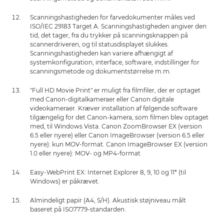
Scanningshastigheden for farvedokumenter måles ved
ISO/IEC 29183 Target A. Scanningshastigheden angiver den
tid, det tager, fra du trykker på scanningsknappen på
scannerdriveren, og til statusdisplayet slukkes.
Scanningshastigheden kan variere afhængigt af
systemkonfiguration, interface, software, indstillinger for
scanningsmetode og dokumentstørrelse m.m.
"Full HD Movie Print" er muligt fra filmfiler, der er optaget
med Canon-digitalkameraer eller Canon digitale
videokameraer. Kræver installation af følgende software
tilgængelig for det Canon-kamera, som filmen blev optaget
med, til Windows Vista. Canon ZoomBrowser EX (version
6.5 eller nyere) eller Canon ImageBrowser (version 6.5 eller
nyere): kun MOV-format. Canon ImageBrowser EX (version
1.0 eller nyere): MOV- og MP4-format
Easy-WebPrint EX: Internet Explorer 8, 9, 10 og 11* (til
Windows) er påkrævet.
Almindeligt papir (A4, S/H). Akustisk støjniveau målt
baseret på ISO7779-standarden.