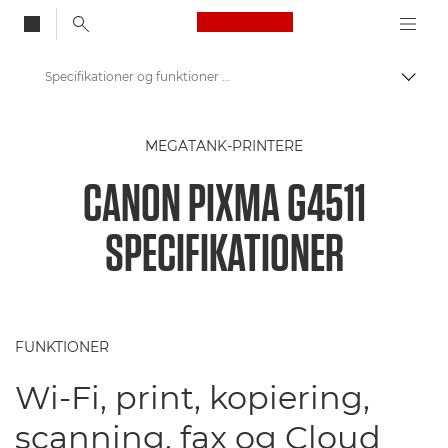
Canon Logo, back to
Specifikationer og funktioner – PIXMA G4511
Skift
Canon
MEGATANK-PRINTERE
Printere fra Canon
CANON PIXMA G4511
Canon PIXMA G4511 - Printere
SPECIFIKATIONER
FUNKTIONER
Wi-Fi, print, kopiering,
scanning, fax og Cloud