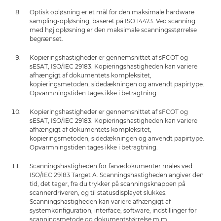
Optisk opløsning er et mål for den maksimale hardware
sampling-opløsning, baseret på ISO 14473. Ved scanning
med høj opløsning er den maksimale scanningsstørrelse
begrænset.
Kopieringshastigheder er gennemsnittet af sFCOT og
sESAT, ISO/IEC 29183. Kopieringshastigheden kan variere
afhængigt af dokumentets kompleksitet,
kopieringsmetoden, sidedækningen og anvendt papirtype.
Opvarmningstiden tages ikke i betragtning.
Kopieringshastigheder er gennemsnittet af sFCOT og
sESAT, ISO/IEC 29183. Kopieringshastigheden kan variere
afhængigt af dokumentets kompleksitet,
kopieringsmetoden, sidedækningen og anvendt papirtype.
Opvarmningstiden tages ikke i betragtning.
Scanningshastigheden for farvedokumenter måles ved
ISO/IEC 29183 Target A. Scanningshastigheden angiver den
tid, det tager, fra du trykker på scanningsknappen på
scannerdriveren, og til statusdisplayet slukkes.
Scanningshastigheden kan variere afhængigt af
systemkonfiguration, interface, software, indstillinger for
scanningsmetode og dokumentstørrelse m.m.