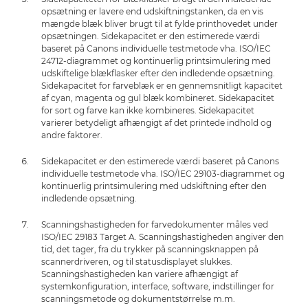
opsætning er lavere end udskiftningstanken, da en vis
mængde blæk bliver brugt til at fylde printhovedet under
opsætningen. Sidekapacitet er den estimerede værdi
baseret på Canons individuelle testmetode vha. ISO/IEC
24712-diagrammet og kontinuerlig printsimulering med
udskiftelige blækflasker efter den indledende opsætning.
Sidekapacitet for farveblæk er en gennemsnitligt kapacitet
af cyan, magenta og gul blæk kombineret. Sidekapacitet
for sort og farve kan ikke kombineres. Sidekapacitet
varierer betydeligt afhængigt af det printede indhold og
andre faktorer.
Sidekapacitet er den estimerede værdi baseret på Canons
individuelle testmetode vha. ISO/IEC 29103-diagrammet og
kontinuerlig printsimulering med udskiftning efter den
indledende opsætning.
Scanningshastigheden for farvedokumenter måles ved
ISO/IEC 29183 Target A. Scanningshastigheden angiver den
tid, det tager, fra du trykker på scanningsknappen på
scannerdriveren, og til statusdisplayet slukkes.
Scanningshastigheden kan variere afhængigt af
systemkonfiguration, interface, software, indstillinger for
scanningsmetode og dokumentstørrelse m.m.