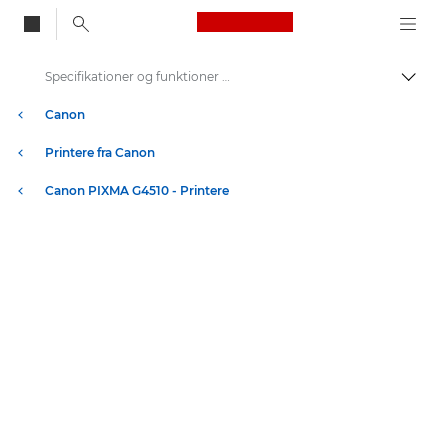
Canon Logo, back to
Specifikationer og funktioner – PIXMA G4510
Skift
Canon
Printere fra Canon
Canon PIXMA G4510 - Printere