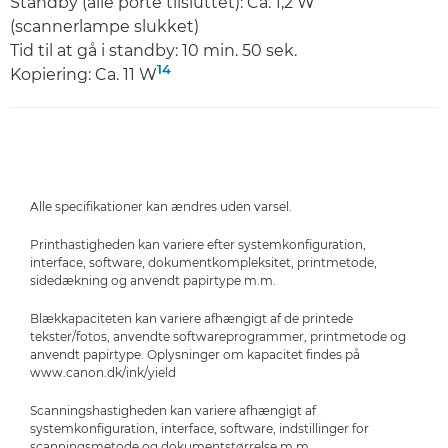
Standby (alle porte tilsluttet): Ca. 1,2 W
(scannerlampe slukket)
Tid til at gå i standby: 10 min. 50 sek.
14
Kopiering: Ca. 11 W
Alle specifikationer kan ændres uden varsel.
Printhastigheden kan variere efter systemkonfiguration,
interface, software, dokumentkompleksitet, printmetode,
sidedækning og anvendt papirtype m.m.
Blækkapaciteten kan variere afhængigt af de printede
tekster/fotos, anvendte softwareprogrammer, printmetode og
anvendt papirtype. Oplysninger om kapacitet findes på
www.canon.dk/ink/yield
Scanningshastigheden kan variere afhængigt af
systemkonfiguration, interface, software, indstillinger for
scanningsmetode og dokumentstørrelse m.m.