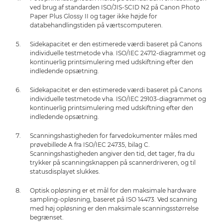
ved brug af standarden ISO/JIS-SCID N2 på Canon Photo
Paper Plus Glossy II og tager ikke højde for
databehandlingstiden på værtscomputeren.
Sidekapacitet er den estimerede værdi baseret på Canons
individuelle testmetode vha. ISO/IEC 24712-diagrammet og
kontinuerlig printsimulering med udskiftning efter den
indledende opsætning.
Sidekapacitet er den estimerede værdi baseret på Canons
individuelle testmetode vha. ISO/IEC 29103-diagrammet og
kontinuerlig printsimulering med udskiftning efter den
indledende opsætning.
Scanningshastigheden for farvedokumenter måles med
prøvebillede A fra ISO/IEC 24735, bilag C.
Scanningshastigheden angiver den tid, det tager, fra du
trykker på scanningsknappen på scannerdriveren, og til
statusdisplayet slukkes.
Optisk opløsning er et mål for den maksimale hardware
sampling-opløsning, baseret på ISO 14473. Ved scanning
med høj opløsning er den maksimale scanningsstørrelse
begrænset.