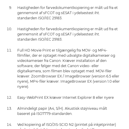
Hastigheden for farvedokumentkopiering er målt ud fra et
gennemsnit af sFCOT og sESAT i ydelsestest iht.
standarden ISO/IEC 29183.
Hastigheden for farvedokumentkopiering er målt ud fra et
gennemsnit af sFCOT og sESAT i ydelsestest iht.
standarden ISO/IEC 29183.
Full HD Movie Print er tilgængelig fra MOV- og MP4-
filmfiler, der er optaget med udvalgte digitalkameraer og
videokameraer fra Canon. Kræver installation af den
software, der følger med det Canon video- eller
digitalkamera, som filmen blev optaget med. MOV-filer
kræver: ZoomBrowser EX / ImageBrowser (version 6.5 eller
nyere), MP4-filer kræver: ImageBrowser EX (version 1.0 eller
nyere).
Easy-WebPrint EX kræver Internet Explorer 8 eller nyere
Almindeligt papir (A4, S/H). Akustisk støjniveau målt
baseret på ISO7779-standarden.
Ved kopiering af ISO/JIS-SCID N2 (printet på inkjetprinter)