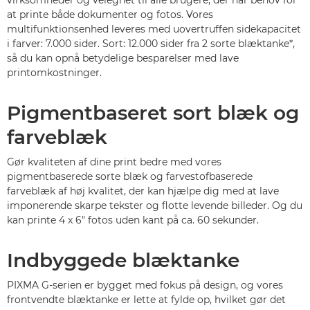
virksomheder og velegnet til alle brugere, der har behov for
at printe både dokumenter og fotos. Vores
multifunktionsenhed leveres med uovertruffen sidekapacitet
i farver: 7.000 sider. Sort: 12.000 sider fra 2 sorte blæktanke*,
så du kan opnå betydelige besparelser med lave
printomkostninger.
Pigmentbaseret sort blæk og
farveblæk
Gør kvaliteten af dine print bedre med vores
pigmentbaserede sorte blæk og farvestofbaserede
farveblæk af høj kvalitet, der kan hjælpe dig med at lave
imponerende skarpe tekster og flotte levende billeder. Og du
kan printe 4 x 6" fotos uden kant på ca. 60 sekunder.
Indbyggede blæktanke
PIXMA G-serien er bygget med fokus på design, og vores
frontvendte blæktanke er lette at fylde op, hvilket gør det