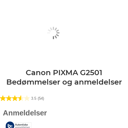
Canon PIXMA G2501
Bedømmelser og anmeldelser
3.5
(54)
3.5
ud
af
5
stjerner.