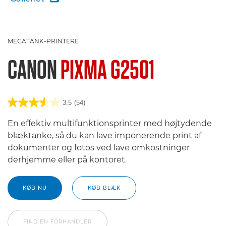
MEGATANK-PRINTERE
CANON
PIXMA G2501
3.5
(54)
En effektiv multifunktionsprinter med højtydende
blæktanke, så du kan lave imponerende print af
dokumenter og fotos ved lave omkostninger
derhjemme eller på kontoret.
KØB NU
KØB BLÆK
FIND EN FORHANDLER