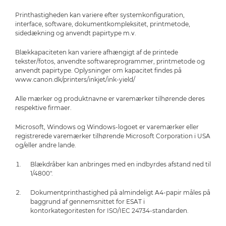
Printhastigheden kan variere efter systemkonfiguration,
interface, software, dokumentkompleksitet, printmetode,
sidedækning og anvendt papirtype m.v.
Blækkapaciteten kan variere afhængigt af de printede
tekster/fotos, anvendte softwareprogrammer, printmetode og
anvendt papirtype. Oplysninger om kapacitet findes på
www.canon.dk/printers/inkjet/ink-yield/
Alle mærker og produktnavne er varemærker tilhørende deres
respektive firmaer.
Microsoft, Windows og Windows-logoet er varemærker eller
registrerede varemærker tilhørende Microsoft Corporation i USA
og/eller andre lande.
Blækdråber kan anbringes med en indbyrdes afstand ned til
1/4800".
Dokumentprinthastighed på almindeligt A4-papir måles på
baggrund af gennemsnittet for ESAT i
kontorkategoritesten for ISO/IEC 24734-standarden.