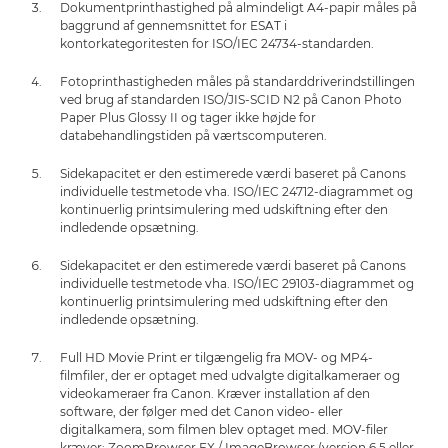
Dokumentprinthastighed på almindeligt A4-papir måles på
baggrund af gennemsnittet for ESAT i
kontorkategoritesten for ISO/IEC 24734-standarden.
Fotoprinthastigheden måles på standarddriverindstillingen
ved brug af standarden ISO/JIS-SCID N2 på Canon Photo
Paper Plus Glossy II og tager ikke højde for
databehandlingstiden på værtscomputeren.
Sidekapacitet er den estimerede værdi baseret på Canons
individuelle testmetode vha. ISO/IEC 24712-diagrammet og
kontinuerlig printsimulering med udskiftning efter den
indledende opsætning.
Sidekapacitet er den estimerede værdi baseret på Canons
individuelle testmetode vha. ISO/IEC 29103-diagrammet og
kontinuerlig printsimulering med udskiftning efter den
indledende opsætning.
Full HD Movie Print er tilgængelig fra MOV- og MP4-
filmfiler, der er optaget med udvalgte digitalkameraer og
videokameraer fra Canon. Kræver installation af den
software, der følger med det Canon video- eller
digitalkamera, som filmen blev optaget med. MOV-filer
kræver: ZoomBrowser EX / ImageBrowser (version 6.5 eller