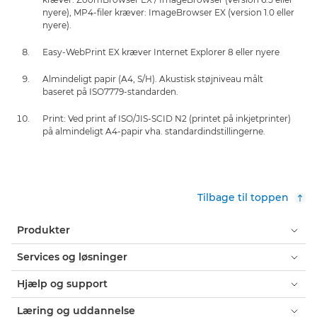
nyere), MP4-filer kræver: ImageBrowser EX (version 1.0 eller
nyere).
Easy-WebPrint EX kræver Internet Explorer 8 eller nyere
Almindeligt papir (A4, S/H). Akustisk støjniveau målt
baseret på ISO7779-standarden.
Print: Ved print af ISO/JIS-SCID N2 (printet på inkjetprinter)
på almindeligt A4-papir vha. standardindstillingerne.
Tilbage til toppen
Produkter
Services og løsninger
Hjælp og support
Læring og uddannelse