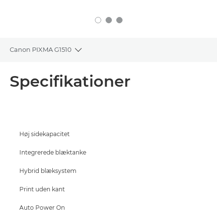
Canon PIXMA G1510
Toggle breadcrumbs
Oversigt
Specifikationer
Specifikationer
Support
Høj sidekapacitet
KØB BLÆK
Integrerede blæktanke
Hybrid blæksystem
Print uden kant
Auto Power On