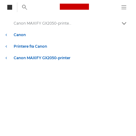
Canon Logo, back to
Canon MAXIFY GX2050-printer – Specifikationer
Skift
Canon
Printere fra Canon
Canon MAXIFY GX2050-printer