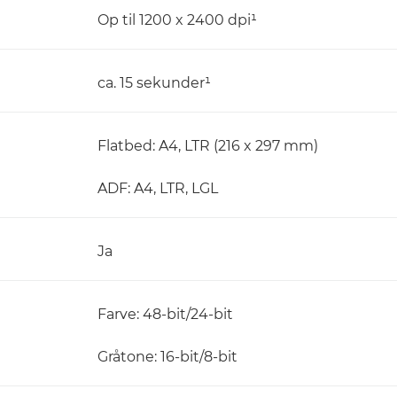
Op til 1200 x 2400 dpi¹
ca. 15 sekunder¹
Flatbed: A4, LTR (216 x 297 mm)
ADF: A4, LTR, LGL
Ja
Farve: 48-bit/24-bit
Gråtone: 16-bit/8-bit