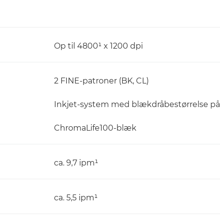
Op til 4800¹ x 1200 dpi
2 FINE-patroner (BK, CL)
Inkjet-system med blækdråbestørrelse på 
ChromaLife100-blæk
ca. 9,7 ipm¹
ca. 5,5 ipm¹