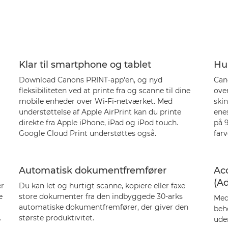
Klar til smartphone og tablet
Hur
Download Canons PRINT-app'en, og nyd
Cano
fleksibiliteten ved at printe fra og scanne til dine
over
mobile enheder over Wi-Fi-netværket. Med
ski
understøttelse af Apple AirPrint kan du printe
ene
direkte fra Apple iPhone, iPad og iPod touch.
på 9
Google Cloud Print understøttes også.
farv
Automatisk dokumentfremfører
Ac
(A
er
Du kan let og hurtigt scanne, kopiere eller faxe
e
store dokumenter fra den indbyggede 30-arks
Med
automatiske dokumentfremfører, der giver den
beho
.
største produktivitet.
uden