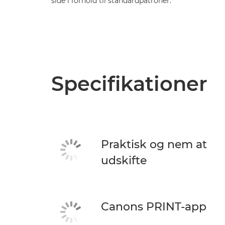
side i forhold til standardpatroner.
Specifikationer
Praktisk og nem at
udskifte
Canons PRINT-app