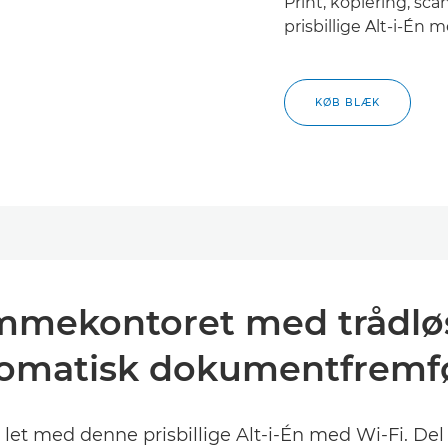
Print, kopiering, sc
prisbillige Alt-i-Én 
KØB BLÆK
jemmekontoret med trådløs
omatisk dokumentfremf
r let med denne prisbillige Alt-i-Én med Wi-Fi. De