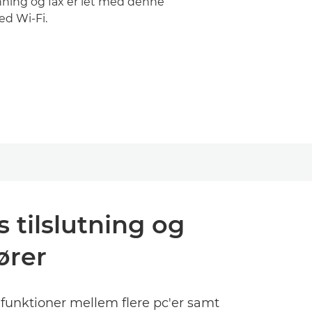
anning og fax er let med denne
med Wi-Fi.
 tilslutning og
ører
l funktioner mellem flere pc'er samt