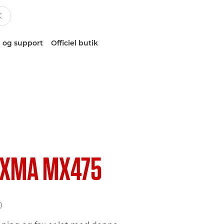
 og support
Officiel butik
IXMA MX475
)