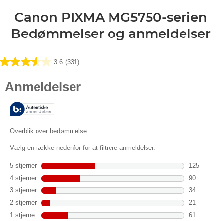
Canon PIXMA MG5750-serien
Bedømmelser og anmeldelser
3.6
(331)
3.6
ud
af
5
stjerner.
331
anmeldelser