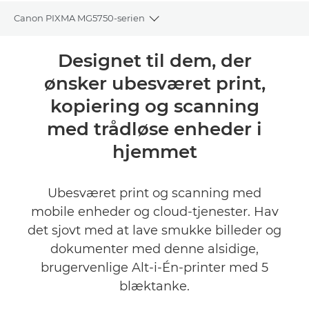
Canon PIXMA MG5750-serien
Toggle breadcrumbs
Oversigt
Designet til dem, der
ønsker ubesværet print,
Specifikationer
kopiering og scanning
Anmeldelser
med trådløse enheder i
hjemmet
Support
KØB BLÆK
Ubesværet print og scanning med
mobile enheder og cloud-tjenester. Hav
det sjovt med at lave smukke billeder og
dokumenter med denne alsidige,
brugervenlige Alt-i-Én-printer med 5
blæktanke.