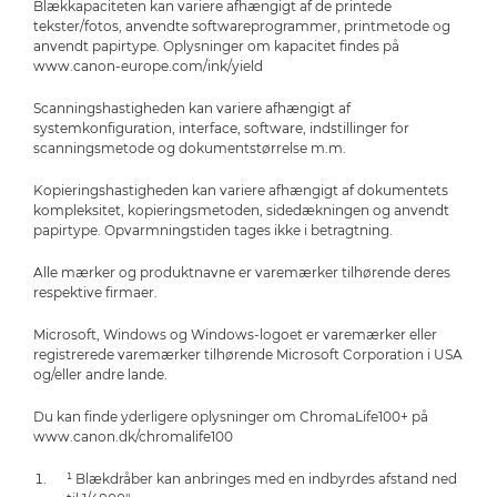
Blækkapaciteten kan variere afhængigt af de printede
tekster/fotos, anvendte softwareprogrammer, printmetode og
anvendt papirtype. Oplysninger om kapacitet findes på
www.canon-europe.com/ink/yield
Scanningshastigheden kan variere afhængigt af
systemkonfiguration, interface, software, indstillinger for
scanningsmetode og dokumentstørrelse m.m.
Kopieringshastigheden kan variere afhængigt af dokumentets
kompleksitet, kopieringsmetoden, sidedækningen og anvendt
papirtype. Opvarmningstiden tages ikke i betragtning.
Alle mærker og produktnavne er varemærker tilhørende deres
respektive firmaer.
Microsoft, Windows og Windows-logoet er varemærker eller
registrerede varemærker tilhørende Microsoft Corporation i USA
og/eller andre lande.
Du kan finde yderligere oplysninger om ChromaLife100+ på
www.canon.dk/chromalife100
¹ Blækdråber kan anbringes med en indbyrdes afstand ned