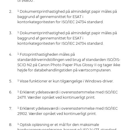
til 1/4800".
¹ Dokumentprinthastighed på almindeligt papir måles på
baggrund af gennemsnittet for ESAT i
kontorkategoritesten for ISO/IEC 24734 standard.
¹ Dokumentprinthastighed på almindeligt papir måles på
baggrund af gennemsnittet for ESAT i
kontorkategoritesten for ISO/IEC 24734 standard.
¹ Fotoprinthastigheden måles på
standarddriverindstillingen ved brug af standarden ISO/JIS-
SCID N2 på Canon Photo Paper Plus Glossy II og tager ikke
højde for databehandlingstiden på værtscomputeren.
¹ Visse funktioner er kun tilgængelige i Windows-driver.
¹ Erklæret ydelsesværdi i overensstemmelse med ISO/IEC
24711. Værdier opnået ved kontinuerligt print.
¹ Erklæret ydelsesværdi i overensstemmelse med ISO/IEC
29102. Værdier opnået ved kontinuerligt print.
¹ Optisk opløsning er et mål for den maksimale
hardwareprøveopløsning, baseret på ISO 14473-standard.