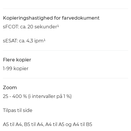
Kopieringshastighed for farvedokument
sFCOT: ca. 20 sekunder¹
sESAT: ca. 4,3 ipm¹
Flere kopier
1-99 kopier
Zoom
25 - 400 % (i intervaller på 1 %)
Tilpas til side
A5 til A4, B5 til A4, A4 til A5 og A4 til B5