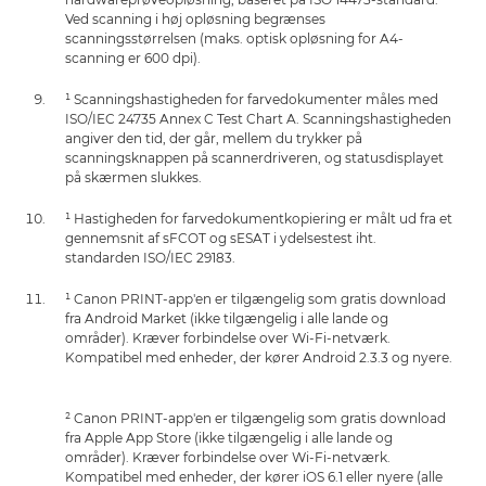
Ved scanning i høj opløsning begrænses
scanningsstørrelsen (maks. optisk opløsning for A4-
scanning er 600 dpi).
¹ Scanningshastigheden for farvedokumenter måles med
ISO/IEC 24735 Annex C Test Chart A. Scanningshastigheden
angiver den tid, der går, mellem du trykker på
scanningsknappen på scannerdriveren, og statusdisplayet
på skærmen slukkes.
¹ Hastigheden for farvedokumentkopiering er målt ud fra et
gennemsnit af sFCOT og sESAT i ydelsestest iht.
standarden ISO/IEC 29183.
¹ Canon PRINT-app'en er tilgængelig som gratis download
fra Android Market (ikke tilgængelig i alle lande og
områder). Kræver forbindelse over Wi-Fi-netværk.
Kompatibel med enheder, der kører Android 2.3.3 og nyere.
² Canon PRINT-app'en er tilgængelig som gratis download
fra Apple App Store (ikke tilgængelig i alle lande og
områder). Kræver forbindelse over Wi-Fi-netværk.
Kompatibel med enheder, der kører iOS 6.1 eller nyere (alle