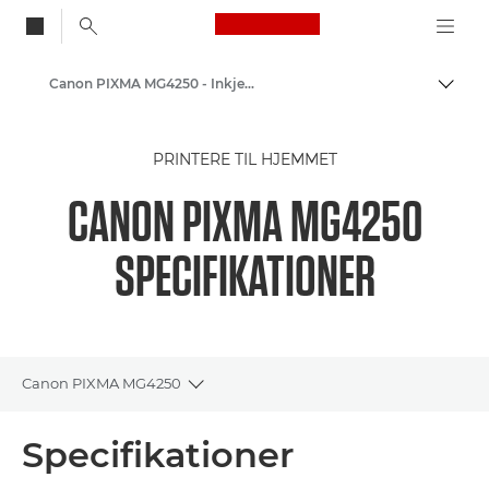
Canon Logo, back to
Canon PIXMA MG4250 - Inkjet Photo Printers
Skift
Canon
PRINTERE TIL HJEMMET
Printere fra Canon
CANON PIXMA MG4250
SPECIFIKATIONER
Canon PIXMA MG4250
Toggle breadcrumbs
Oversigt
Specifikationer