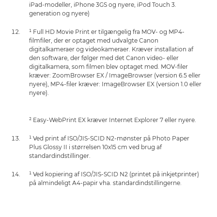
iPad-modeller, iPhone 3GS og nyere, iPod Touch 3.
generation og nyere)
¹ Full HD Movie Print er tilgængelig fra MOV- og MP4-
filmfiler, der er optaget med udvalgte Canon
digitalkameraer og videokameraer. Kræver installation af
den software, der følger med det Canon video- eller
digitalkamera, som filmen blev optaget med. MOV-filer
kræver: ZoomBrowser EX / ImageBrowser (version 6.5 eller
nyere), MP4-filer kræver: ImageBrowser EX (version 1.0 eller
nyere).
² Easy-WebPrint EX kræver Internet Explorer 7 eller nyere.
¹ Ved print af ISO/JIS-SCID N2-mønster på Photo Paper
Plus Glossy II i størrelsen 10x15 cm ved brug af
standardindstillinger.
¹ Ved kopiering af ISO/JIS-SCID N2 (printet på inkjetprinter)
på almindeligt A4-papir vha. standardindstillingerne.