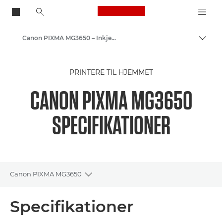
Canon Logo, back to
Canon PIXMA MG3650 – Inkjetfotoprintere
Skift
Canon
PRINTERE TIL HJEMMET
Printere fra Canon
CANON PIXMA MG3650
SPECIFIKATIONER
Canon PIXMA MG3650
Toggle breadcrumbs
Oversigt
Specifikationer