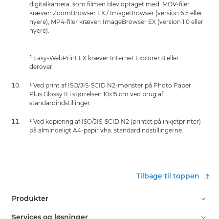
digitalkamera, som filmen blev optaget med. MOV-filer
kræver: ZoomBrowser EX / ImageBrowser (version 6.5 eller
nyere), MP4-filer kræver: ImageBrowser EX (version 1.0 eller
nyere).
² Easy-WebPrint EX kræver Internet Explorer 8 eller
derover.
¹ Ved print af ISO/JIS-SCID N2-mønster på Photo Paper
Plus Glossy II i størrelsen 10x15 cm ved brug af
standardindstillinger.
¹ Ved kopiering af ISO/JIS-SCID N2 (printet på inkjetprinter)
på almindeligt A4-papir vha. standardindstillingerne.
Tilbage til toppen
Produkter
Services og løsninger