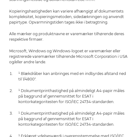
Kopieringshastigheden kan variere afhængigt af dokumentets
kompleksitet, kopieringsmetoden, sidedækningen og anvendt
papirtype. Opvarmningstiden tages ikke i betragtning.
Alle mærker og produktnavne er varemærker tilhørende deres
respektive firmaer.
Microsoft, Windows og Windows-logoet er varemærker eller
registrerede varemærker tilhørende Microsoft Corporation i USA
og/eller andre lande.
¹ Blækdråber kan anbringes med en indbyrdes afstand ned
til 1/4800".
¹ Dokumentprinthastighed på almindeligt A4-papir måles
på baggrund af gennemsnittet for ESAT i
kontorkategoritesten for ISO/IEC 24734-standarden.
¹ Dokumentprinthastighed på almindeligt A4-papir måles
på baggrund af gennemsnittet for ESAT i
kontorkategoritesten for ISO/IEC 24734-standarden.
¹ Erklæret ydelsesværdi i overensstemmelse med ISO/IEC