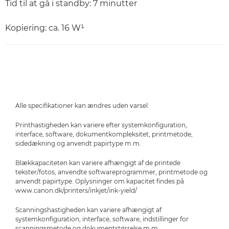
Tid til at gå i standby: 7 minutter
Kopiering: ca. 16 W¹
Alle specifikationer kan ændres uden varsel.
Printhastigheden kan variere efter systemkonfiguration,
interface, software, dokumentkompleksitet, printmetode,
sidedækning og anvendt papirtype m.m.
Blækkapaciteten kan variere afhængigt af de printede
tekster/fotos, anvendte softwareprogrammer, printmetode og
anvendt papirtype. Oplysninger om kapacitet findes på
www.canon.dk/printers/inkjet/ink-yield/
Scanningshastigheden kan variere afhængigt af
systemkonfiguration, interface, software, indstillinger for
scanningsmetode og dokumentstørrelse m.m.