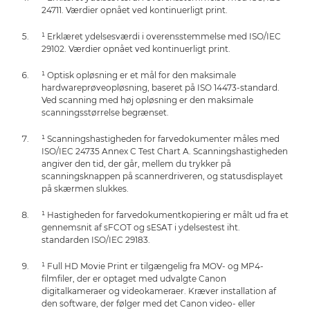
24711. Værdier opnået ved kontinuerligt print.
¹ Erklæret ydelsesværdi i overensstemmelse med ISO/IEC
29102. Værdier opnået ved kontinuerligt print.
¹ Optisk opløsning er et mål for den maksimale
hardwareprøveopløsning, baseret på ISO 14473-standard.
Ved scanning med høj opløsning er den maksimale
scanningsstørrelse begrænset.
¹ Scanningshastigheden for farvedokumenter måles med
ISO/IEC 24735 Annex C Test Chart A. Scanningshastigheden
angiver den tid, der går, mellem du trykker på
scanningsknappen på scannerdriveren, og statusdisplayet
på skærmen slukkes.
¹ Hastigheden for farvedokumentkopiering er målt ud fra et
gennemsnit af sFCOT og sESAT i ydelsestest iht.
standarden ISO/IEC 29183.
¹ Full HD Movie Print er tilgængelig fra MOV- og MP4-
filmfiler, der er optaget med udvalgte Canon
digitalkameraer og videokameraer. Kræver installation af
den software, der følger med det Canon video- eller