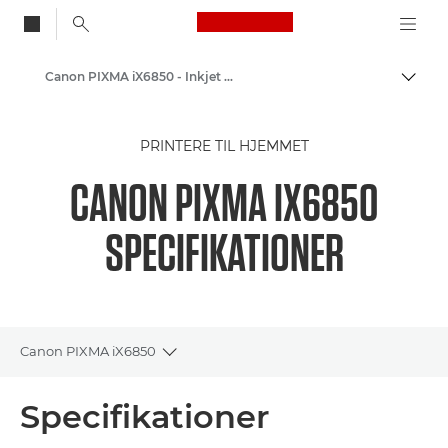
Canon Logo, back to
Canon PIXMA iX6850 - Inkjet Photo Printers
Skift
Canon
PRINTERE TIL HJEMMET
Printere fra Canon
CANON PIXMA IX6850
SPECIFIKATIONER
Canon PIXMA iX6850
Toggle breadcrumbs
Oversigt
Specifikationer