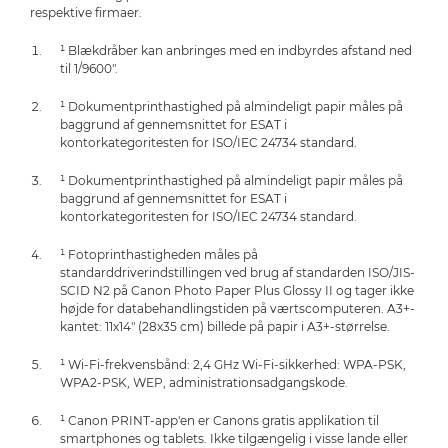
respektive firmaer.
¹ Blækdråber kan anbringes med en indbyrdes afstand ned
til 1/9600".
¹ Dokumentprinthastighed på almindeligt papir måles på
baggrund af gennemsnittet for ESAT i
kontorkategoritesten for ISO/IEC 24734 standard.
¹ Dokumentprinthastighed på almindeligt papir måles på
baggrund af gennemsnittet for ESAT i
kontorkategoritesten for ISO/IEC 24734 standard.
¹ Fotoprinthastigheden måles på
standarddriverindstillingen ved brug af standarden ISO/JIS-
SCID N2 på Canon Photo Paper Plus Glossy II og tager ikke
højde for databehandlingstiden på værtscomputeren. A3+-
kantet: 11x14" (28x35 cm) billede på papir i A3+-størrelse.
¹ Wi-Fi-frekvensbånd: 2,4 GHz Wi-Fi-sikkerhed: WPA-PSK,
WPA2-PSK, WEP, administrationsadgangskode.
¹ Canon PRINT-app'en er Canons gratis applikation til
smartphones og tablets. Ikke tilgængelig i visse lande eller