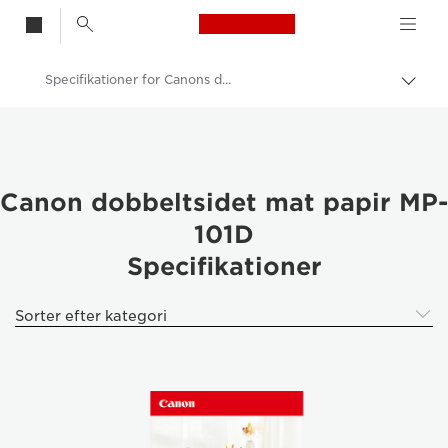
Canon Logo, back t
Specifikationer for Canons dobbeltsidede matte papir MP-101D
Skift
brød
Canon
Printere fra Canon
Pixma Photo Paper - Glossy, Matter, Luster
Canon dobbeltsidet mat papir MP-
101D
Canon dobbeltsidet mat papir MP-101D
Specifikationer
Sorter efter kategori