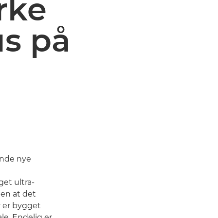
rke
s på
ende nye
et ultra-
den at det
r er bygget
le. Endelig er