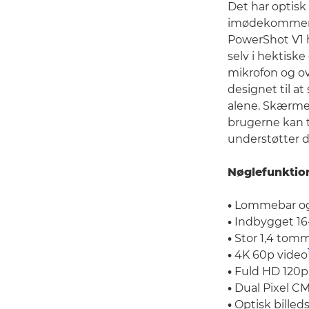
Det har optisk 
imødekommer de
PowerShot V1 h
selv i hektiske
mikrofon og ov
designet til a
alene. Skærmen
brugerne kan t
understøtter de
Nøglefunktio
•
Lommebar og 
•
Indbygget 16-
•
Stor 1,4 tomm
•
4K 60p video
•
Fuld HD 120p
•
Dual Pixel CM
•
Optisk billeds