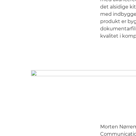
det alsidige ki
med indbygget 
produkt er bygg
dokumentarfilm
kvalitet i kom
Morten Nørremø
Communications