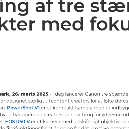
ing af tre stæ
kter med foku
ark, 26. marts 2025
- I dag lancerer Canon tre spænd
er designet særligt til content creators for at løfte deres
on.
PowerShot V1
er et kompakt kamera med et indbygg
iv - til vloggere og creators, der har brug for ydeevne u
et.
EOS R50 V
er et kamera med udskifteligt objektiv, de
 filmfunktioner for at åbne op for det kreative potentia