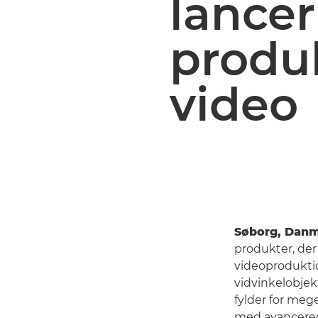
lancer
produ
video
Søborg, Danm
produkter, der 
videoprodukti
vidvinkelobjekt
fylder for meg
med avancerede