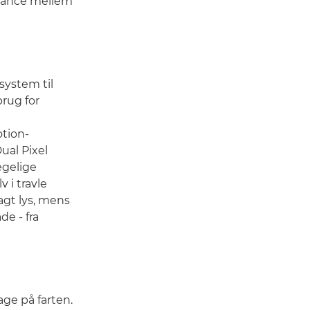
alance mellem
system til
brug for
otion-
ual Pixel
ægelige
 i travle
agt lys, mens
e - fra
age på farten.