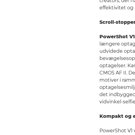
creators, der 
effektivitet o
Scroll-stoppe
PowerShot V1
længere optagel
udvidede opta
bevægelsesopta
optagelser. Ka
CMOS AF II. De
motiver i ramm
optagelsesmilj
det indbyggede
vidvinkel-selfi
Kompakt og e
PowerShot V1 ve