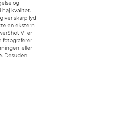
gelse og
høj kvalitet.
iver skarp lyd
utte en ekstern
werShot V1 er
 fotograferer
ningen, eller
se. Desuden