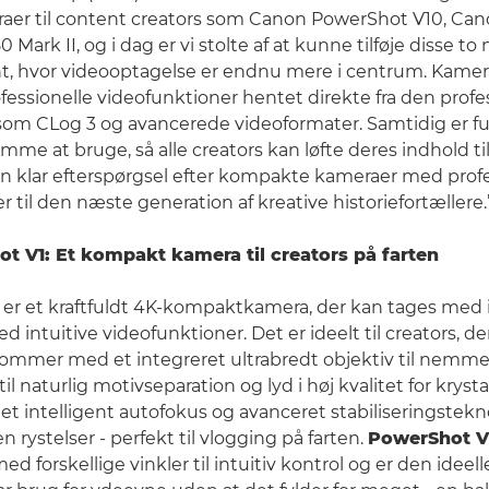
raer til content creators som Canon PowerShot V10, Ca
ark II, og i dag er vi stolte af at kunne tilføje disse to 
nt, hvor videooptagelse er endnu mere i centrum. Kame
fessionelle videofunktioner hentet direkte fra den profe
som CLog 3 og avancerede videoformater. Samtidig er f
emme at bruge, så alle creators kan løfte deres indhold t
 en klar efterspørgsel efter kompakte kameraer med prof
 til den næste generation af kreative historiefortællere.
 V1: Et kompakt kamera til creators på farten
er et kraftfuldt 4K-kompaktkamera, der kan tages med
d intuitive videofunktioner. Det er ideelt til creators, de
kommer med et integreret ultrabredt objektiv til nemme s
il naturlig motivseparation og lyd i høj kvalitet for krystal
t intelligent autofokus og avanceret stabiliseringstekno
 rystelser - perfekt til vlogging på farten.
PowerShot V
forskellige vinkler til intuitiv kontrol og er den ideelle