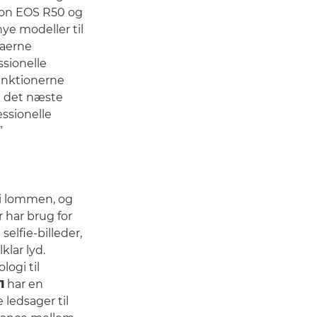
non EOS R50 og
nye modeller til
raerne
ssionelle
unktionerne
il det næste
essionelle
”
 i lommen, og
r har brug for
elfie-billeder,
klar lyd.
logi til
1
har en
 ledsager til