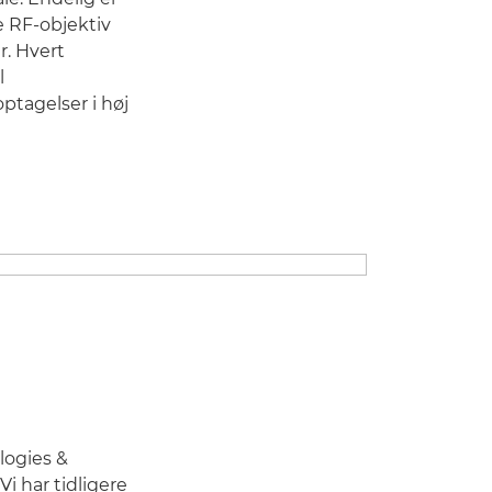
e RF-objektiv
r. Hvert
l
ptagelser i høj
logies &
i har tidligere