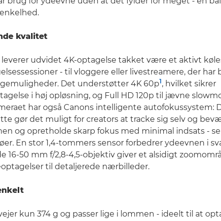
har brug for ydeevne uden at det fylder for meget - en b
g enkelhed.
nde kvalitet
leverer udvidet 4K-optagelse takket være et aktivt køle
sessessioner - til vloggere eller livestreamere, der har 
1
gemuligheder. Det understøtter 4K 60p
, hvilket sikrer
gelse i høj opløsning, og Full HD 120p til jævne slowm
meraet har også Canons intelligente autofokussystem: D
tte gør det muligt for creators at tracke sig selv og bev
en og opretholde skarp fokus med minimal indsats - selv
øer. En stor 1,4-tommers sensor forbedrer ydeevnen i sv
 16-50 mm f/2,8-4,5-objektiv giver et alsidigt zoomområd
eoptagelser til detaljerede nærbilleder.
nkelt
jer kun 374 g og passer lige i lommen - ideelt til at opt