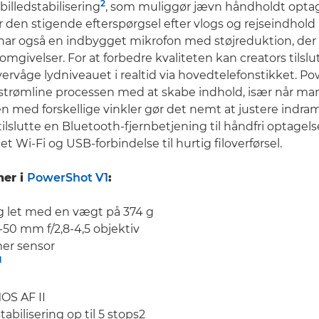
2
billedstabilisering
, som muliggør jævn håndholdt opta
n stigende efterspørgsel efter vlogs og rejseindhold i 
ar også en indbygget mikrofon med støjreduktion, der g
 omgivelser. For at forbedre kvaliteten kan creators tilsl
ervåge lydniveauet i realtid via hovedtelefonstikket. Po
t strømline processen med at skabe indhold, især når man
 med forskellige vinkler gør det nemt at justere indram
ilslutte en Bluetooth-fjernbetjening til håndfri optagel
t Wi-Fi og USB-forbindelse til hurtig filoverførsel.
ner i
PowerShot V1
:
let med en vægt på 374 g
50 mm f/2,8-4,5 objektiv
er sensor
1
OS AF II
tabilisering op til 5 stops2