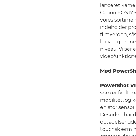
lanceret kame
Canon EOS M50 M
vores sortime
indeholder pro
filmverden, så
blevet gjort n
niveau. Vi ser
videofunktioner
Mød PowerShot
PowerShot V1
som er fyldt me
mobilitet, og 
en stor sensor t
Desuden har de
optagelser uden
touchskærm med 