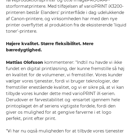
farveproduktionsprinter og otte imagePROGRAF-
storformatprintere. Med tilføjelsen af varioPRINT iX3200-
printeren består Elanders' printerflåde i dag udelukkende
af Canon-printere, og virksomheden har med den nye
printer overflyttet al produktion fra de eksisterende ’liquid
toner’-printere.
Højere kvalitet. Større fleksibilitet. Mere
bæredygtighed.
Mattias Olofsson
kommenterer: "Indtil nu havde vi ikke
fundet en digital printløsning, der kunne fremstille så høj
en kvalitet for de volumener, vi fremstiller. Vores kunder
vælger vores tjenester, fordi vi bruger teknologier, der
fremstiller enestående kvalitet, og vi er sikre på, at vi kan
tilbyde vores kunder dette med varioPRINT iX-serien.
Derudover er farvestabilitet og -ensartet igennem hele
printoplaget én af seriens vigtigste fordele, fordi den
giver os mulighed for at gengive farverne i et logo
perfekt, print efter print.
"Vi har nu også muligheden for at tilbyde vores tjenester