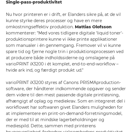
Single-pass-produktivitet
Nu hvor printeren er i drift, er Elanders sikre på, at de vil
kunne styrke deres processer og have en mere
omkostningseffektiv produktion.
Mattias Olofsson
kommenterer: "Med vores tidligere digitale 'liquid toner'-
produktionsprintere kunne vi ikke printe applikationer
som manualer i én gennemgang. Fremover vil vi kunne
spare tid og fjerne nogle trin i produktionsprocessen ved
at producere både indholdssiderne og omslagene på
varioPRINT iX3200 i ét komplet, end-to-end-workflow –
hvide ark ind, og færdigt produkt ud."
varioPRINT iX3200 styres af Canons PRISMAproduction-
software, der håndterer indkommende opgaver og sender
dem videre til den mest passende digitale printløsning,
afhængigt af oplag og mediekrav. Som en integreret del i
workflowet har softwaren givet Elanders muligheden for
at implementere en print-on-demand-forretningsmodel,
der er med til at mindske lagerbeholdninger og
mediespild. Dette, sammen med printerens