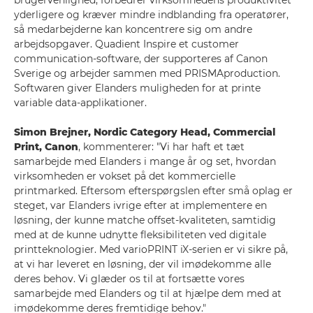
brugervenlighed, forbedrer virksomhedens produktivitet
yderligere og kræver mindre indblanding fra operatører,
så medarbejderne kan koncentrere sig om andre
arbejdsopgaver. Quadient Inspire et customer
communication-software, der supporteres af Canon
Sverige og arbejder sammen med PRISMAproduction.
Softwaren giver Elanders muligheden for at printe
variable data-applikationer.
Simon Brejner, Nordic Category Head, Commercial
Print, Canon
, kommenterer: "Vi har haft et tæt
samarbejde med Elanders i mange år og set, hvordan
virksomheden er vokset på det kommercielle
printmarked. Eftersom efterspørgslen efter små oplag er
steget, var Elanders ivrige efter at implementere en
løsning, der kunne matche offset-kvaliteten, samtidig
med at de kunne udnytte fleksibiliteten ved digitale
printteknologier. Med varioPRINT iX-serien er vi sikre på,
at vi har leveret en løsning, der vil imødekomme alle
deres behov. Vi glæder os til at fortsætte vores
samarbejde med Elanders og til at hjælpe dem med at
imødekomme deres fremtidige behov."