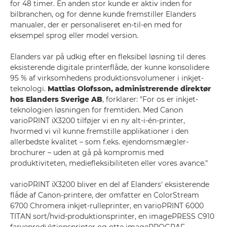
for 48 timer. En anden stor kunde er aktiv inden for
bilbranchen, og for denne kunde fremstiller Elanders
manualer, der er personaliseret en-til-en med for
eksempel sprog eller model version.
Elanders var på udkig efter en fleksibel løsning til deres
eksisterende digitale printerflåde, der kunne konsolidere
95 % af virksomhedens produktionsvolumener i inkjet-
teknologi.
Mattias Olofsson, administrerende direktør
hos Elanders Sverige AB
, forklarer: "For os er inkjet-
teknologien løsningen for fremtiden. Med Canon
varioPRINT iX3200 tilføjer vi en ny alt-i-én-printer,
hvormed vi vil kunne fremstille applikationer i den
allerbedste kvalitet – som f.eks. ejendomsmægler-
brochurer – uden at gå på kompromis med
produktiviteten, mediefleksibiliteten eller vores avance."
varioPRINT iX3200 bliver en del af Elanders' eksisterende
flåde af Canon-printere, der omfatter en ColorStream
6700 Chromera inkjet-rulleprinter, en varioPRINT 6000
TITAN sort/hvid-produktionsprinter, en imagePRESS C910