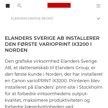
Canon Logo, back to
ELANDERS SVERIGE AB INSTALLERER DEN FØRSTE VARIOPRINT IX3200 I NORDEN - Canon Danmarks presse-site
Skift
Canon
Presse
ELANDERS SVERIGE AB INSTALLERER
DEN FØRSTE VARIOPRINT IX3200 I
Pressemeddelelser – Canons pressecenter
NORDEN
Den grafiske virksomhed Elanders Sverige
AB, et datterselskab til Elanders Group, er
den første kunde i Norden, der har installeret
en Canon varioPRINT iX3200. Printeren blev
installeret på Elanders’ print-site i Stockholm
for at forbedre virksomhedens output-
kvalitet, maksimere produktiviteten og
forbedre bæredygtigheden ved