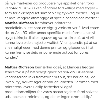
på nye markeder og producere nye applikationer, fordi
varioPRINT iX3200 kan håndtere forskellige medietyper –
som for eksempel let silkepapir og tykkere medier – og vi
er ikke længere afhængige af specialbehandlede medier."
Mattias Olofsson
fremhæver printerens
mediefleksibilitet som en vigtig vækstdriver: "Hvad enten
det et A4-, B3- eller andet specifikt medieformat, kan vi
trygt takke ja til alle opgaver og være sikre på, at vi vil
kunne levere den højeste kvalitet. Vi er spændte på at se
alle muligheder med denne printer og glæder os til at
kunne fremvise dets imponerende output for vores
kunder."
Mattias Olofsson
bemærker også, at Elanders lægger
større fokus på bæredygtighed: "varioPRINT iX-seriens
vandbaserede inks fremstiller output, der har en høj 'de-
inkability', hvilket øger genbrugeligheden. Sammen med
printerens lavere udslip forbedrer vi også
produktionsmiljøet for vores medarbejdere, fordi solvent-
udslippene er minimale, og der er ingen ozon-udslip."