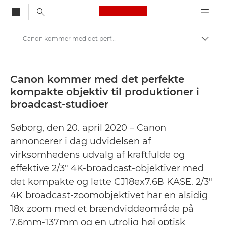
Canon Logo, back to
Canon kommer med det perfekte kompakte objektiv til produktioner i broadcast-studioer - Canon Danmarks presse-site
Skift
Canon
Presse
Canon kommer med det perfekte
kompakte objektiv til produktioner i
Pressemeddelelser – Canons pressecenter
broadcast-studioer
Søborg, den 20. april 2020 – Canon
annoncerer i dag udvidelsen af
virksomhedens udvalg af kraftfulde og
effektive 2/3" 4K-broadcast-objektiver med
det kompakte og lette CJ18ex7.6B KASE. 2/3"
4K broadcast-zoomobjektivet har en alsidig
18x zoom med et brændviddeområde på
7,6mm-137mm og en utrolig høj optisk