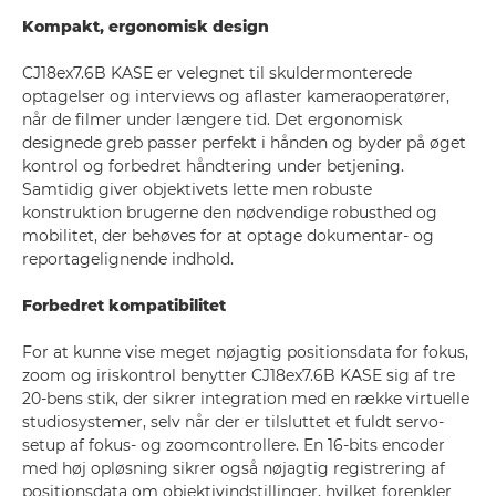
Kompakt, ergonomisk design
CJ18ex7.6B KASE er velegnet til skuldermonterede
optagelser og interviews og aflaster kameraoperatører,
når de filmer under længere tid. Det ergonomisk
designede greb passer perfekt i hånden og byder på øget
kontrol og forbedret håndtering under betjening.
Samtidig giver objektivets lette men robuste
konstruktion brugerne den nødvendige robusthed og
mobilitet, der behøves for at optage dokumentar- og
reportagelignende indhold.
Forbedret kompatibilitet
For at kunne vise meget nøjagtig positionsdata for fokus,
zoom og iriskontrol benytter CJ18ex7.6B KASE sig af tre
20-bens stik, der sikrer integration med en række virtuelle
studiosystemer, selv når der er tilsluttet et fuldt servo-
setup af fokus- og zoomcontrollere. En 16-bits encoder
med høj opløsning sikrer også nøjagtig registrering af
positionsdata om objektivindstillinger, hvilket forenkler