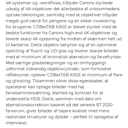
4K-systemer og -workflows, tilbyder Canons styrkede
udvalg af 4K-objektiver det allerbedste af virksomhedens
optiske teknologier, samtidig med at objektivet tilbyder
meget god værdi for pengene og en sikker investering
for brugerne. CJ18ex7.6B KASE er blevet styrket med de
bedste funktioner fra Canons high-end 4K-objektiver og
leverer skarp 4K-opløsning fra midten af skærmen helt ud
til kanterne. Dette objektiv benytter sig af en optimeret
opstilling af fluorit og UD-glas og leverer skarpe billeder
med et minimum af kromatisk aberration og farvefrynser.
Med særlige glasbelægninger og en omhyggeligt
udformet indvendig objektivcylinder, som forhindrer
refleksioner, oplever CJ18ex7.6B KASE et minimum af flare
og ghosting. Tilsammen sikrer disse egenskaber, at
operatører kan optage billeder med høj
farvesammensætning, klarhed og kontrast for at
understøtte HDR. Dette, sammen med data om
aberrationskorrektion baseret på det seneste BT.2020-
farverum, giver billeder af højere kvalitet med mere
realistiske strukturer og dybder – perfekt til optagelse af
interviews.