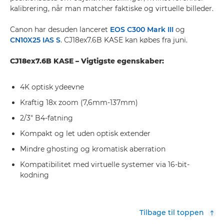
kalibrering, når man matcher faktiske og virtuelle billeder.
Canon har desuden lanceret
EOS C300 Mark III
og
CN10X25 IAS S
. CJ18ex7.6B KASE kan købes fra juni.
CJ18ex7.6B KASE – Vigtigste egenskaber:
4K optisk ydeevne
Kraftig 18x zoom (7,6mm-137mm)
2/3" B4-fatning
Kompakt og let uden optisk extender
Mindre ghosting og kromatisk aberration
Kompatibilitet med virtuelle systemer via 16-bit-
kodning
Tilbage til toppen