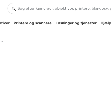
tiver
Printere og scannere
Løsninger og tjenester
Hjælp
Canon UJ122x8.2B - Canon UK