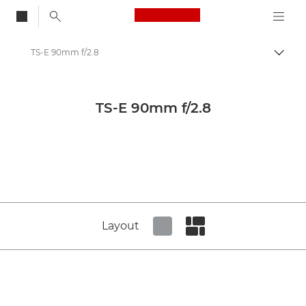
Canon Logo, back to
TS-E 90mm f/2.8
Skift
Canon
Canon-kameraobjektiver
TS-E 90mm f/2.8
Canon TS-E 90mm f/2.8 - Lenses - Camera & Photo lenses
Layout
Set tiled view
Set masonry view