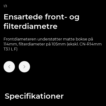
1/3
Ensartede front- og
filterdiametre
Frontdiameteren understøtter matte bokse på
114mm, filterdiameter på 105mm (ekskl. CN-R14mm
T3.1 L F)
FORRIGE SLIDE
NÆSTE SLIDE
Specifikationer