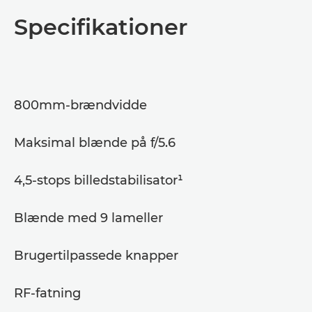
Oversigt
Specifikationer
Specifikationer
Support
800mm-brændvidde
Maksimal blænde på f/5.6
4,5-stops billedstabilisator¹
Blænde med 9 lameller
Brugertilpassede knapper
RF-fatning