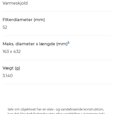
Varmeskjold
Filterdiameter (mm)
52
5
Maks. diameter x længde (mm)
163 x 432
Vægt (g)
3.140
Selv om objektivet har en støv- og vandafvisende konstruktion,
kan det ikke helt forhindre støv eller vanddråber i at trænge ind i