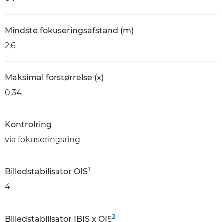
Mindste fokuseringsafstand (m)
2,6
Maksimal forstørrelse (x)
0,34
Kontrolring
via fokuseringsring
1
Billedstabilisator OIS
4
2
Billedstabilisator IBIS x OIS