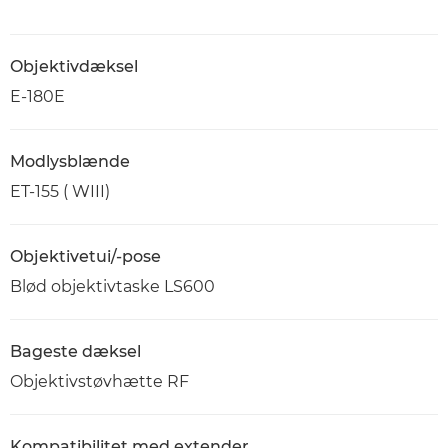
Objektivdæksel
E-180E
Modlysblænde
ET-155 ( WIII)
Objektivetui/-pose
Blød objektivtaske LS600
Bageste dæksel
Objektivstøvhætte RF
Kompatibilitet med extender