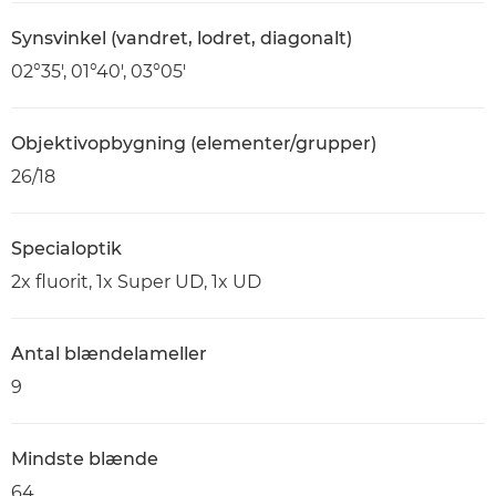
Synsvinkel (vandret, lodret, diagonalt)
02°35', 01°40', 03°05'
Objektivopbygning (elementer/grupper)
26/18
Specialoptik
2x fluorit, 1x Super UD, 1x UD
Antal blændelameller
9
Mindste blænde
64