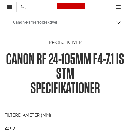
Canon Logo, back to
Canon-kameraobjektiver
Skift
Canon
RF-OBJEKTIVER
CANON RF 24-105MM F4-7.1 IS
STM
SPECIFIKATIONER
FILTERDIAMETER (MM)
67