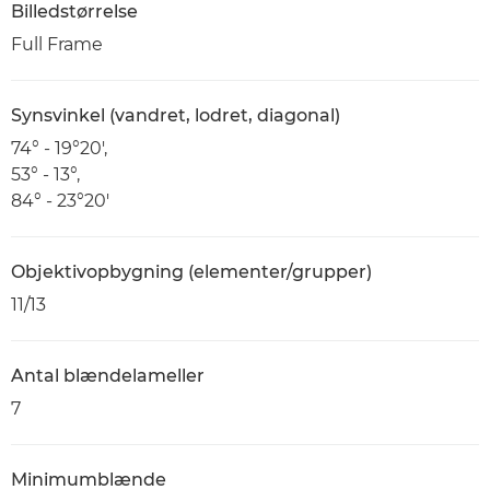
Billedstørrelse
Full Frame
Synsvinkel (vandret, lodret, diagonal)
74° - 19°20',
53° - 13°,
84° - 23°20'
Objektivopbygning (elementer/grupper)
11/13
Antal blændelameller
7
Minimumblænde