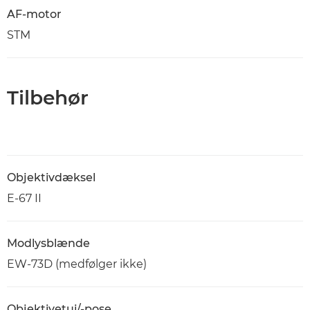
AF-motor
STM
Tilbehør
Objektivdæksel
E-67 II
Modlysblænde
EW-73D (medfølger ikke)
Objektivetui/-pose