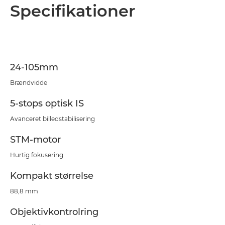
Oversigt
Specifikationer
Specifikationer
Support
24-105mm
Brændvidde
5-stops optisk IS
Avanceret billedstabilisering
STM-motor
Hurtig fokusering
Kompakt størrelse
88,8 mm
Objektivkontrolring