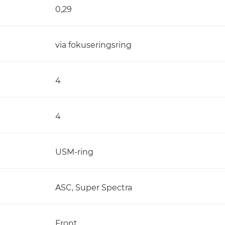
0,29
via fokuseringsring
4
4
USM-ring
ASC, Super Spectra
Front