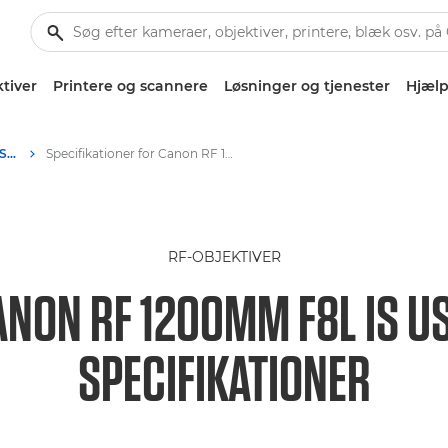
tiver
Printere og scannere
Løsninger og tjenester
Hjælp
Canon RF 1200mm F8L IS USM – RF-objektiver
Specifikationer for Canon RF 1200mm F8L IS USM
RF-OBJEKTIVER
ANON RF 1200MM F8L IS U
SPECIFIKATIONER