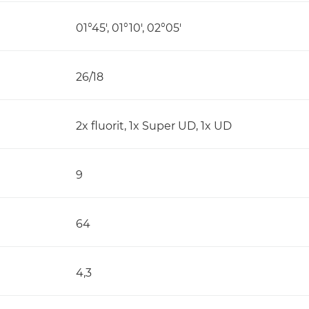
01°45', 01°10', 02°05'
26/18
2x fluorit, 1x Super UD, 1x UD
9
64
4,3