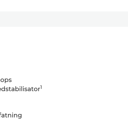
tops
1
edstabilisator
fatning