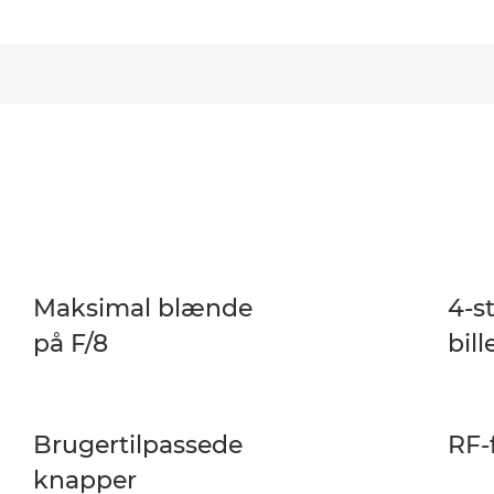
Maksimal blænde
4-s
på F/8
bill
Brugertilpassede
RF-
knapper