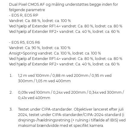
Dual Pixel CMOS AF og måling understøttes begge inden for
følgende parametre
- EOS R, EOS RP
Vandret: Ca. 88 %, lodret: ca. 100 %
Ved hjælp af Extender RF1.4× vandret: Ca. 80 %, lodret: ca. 80 %
Ved hjælp af Extender RF2× vandret: Ca. 40 %, lodret: ca. 60 %
- EOS R5, EOS R6
Vandret: Ca. 90 %, lodret: ca. 100 %
Ansigt+Sporing vandret: Ca. 100 %, lodret: ca. 100 %
Ved hjælp af Extender RF1.4× vandret: Ca. 80 %, lodret: ca. 80 %
Ved hjælp af Extender RF2× vandret: Ca. 40 %, lodret: ca. 60 %
1,2 m ved 100mm / 0,88 m ved 200mm / 0,95 m ved
300mm / 1,05 m ved 400mm
0,09x ved 100mm / 0,24x ved 200mm / 0,34x ved 300mm /
0,41x ved 400mm
Testet under CIPA-standarder. Objektiver lanceret efter juli
2024, testet under CIPA-standarder/CIPA-2024-standard (i
drejnings-/hældningsretning (+ rulning i tilfælde af IBIS) ved
maksimal brændvidde med et specifikt kamera.