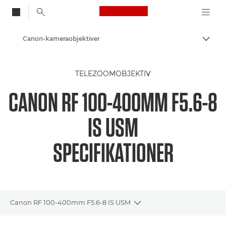
Canon Logo, back to
Canon-kameraobjektiver
Skift
Canon
TELEZOOMOBJEKTIV
CANON RF 100-400MM F5.6-8
IS USM
SPECIFIKATIONER
Canon RF 100-400mm F5.6-8 IS USM
Toggle breadcrumbs