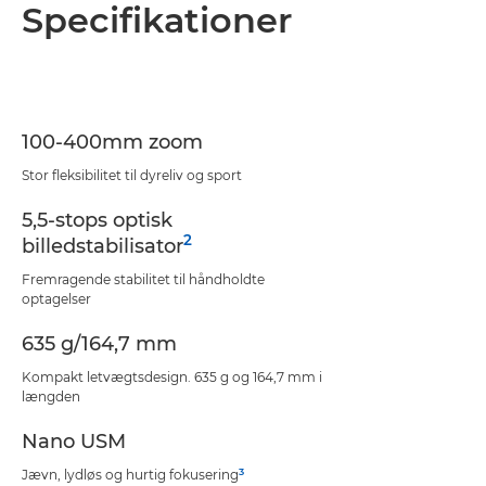
Oversigt
Specifikationer
Specifikationer
Support
100-400mm zoom
Stor fleksibilitet til dyreliv og sport
5,5-stops optisk
2
billedstabilisator
Fremragende stabilitet til håndholdte
optagelser
635 g/164,7 mm
Kompakt letvægtsdesign. 635 g og 164,7 mm i
længden
Nano USM
3
Jævn, lydløs og hurtig fokusering