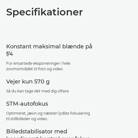
Oversigt
Specifikationer
Specifikationer
Support
Konstant maksimal blænde på
f/4
For ensartede eksponeringer i hele
zoomområdet til foto og video.
Vejer kun 570 g
Så du kan tage det med dig oftere.
STM-autofokus
Optimeret, jævn og næsten lydløs fokusering
til stillbilleder og video.
Billedstabilisator med