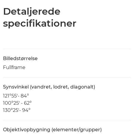
Detaljerede
specifikationer
Billedstørrelse
Fullframe
Synsvinkel (vandret, lodret, diagonalt)
121°55′- 84°
100°25′ - 62°
130°25′- 94°
Objektivopbygning (elementer/grupper)