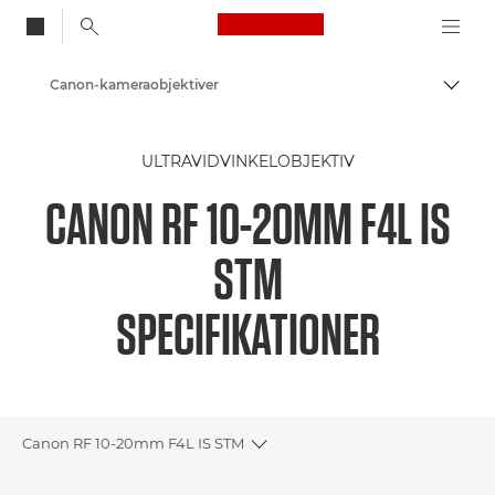
Canon Logo, back to
Canon-kameraobjektiver
Skift
Canon
ULTRAVIDVINKELOBJEKTIV
CANON RF 10-20MM F4L IS
STM
SPECIFIKATIONER
Canon RF 10-20mm F4L IS STM
Toggle breadcrumbs