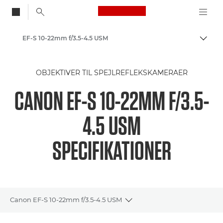
Canon Logo, back to
EF-S 10-22mm f/3.5-4.5 USM
Skift
Canon
OBJEKTIVER TIL SPEJLREFLEKSKAMERAER
Canon-kameraobjektiver
CANON EF-S 10-22MM F/3.5-
4.5 USM
SPECIFIKATIONER
Canon EF-S 10-22mm f/3.5-4.5 USM
Toggle breadcrumbs