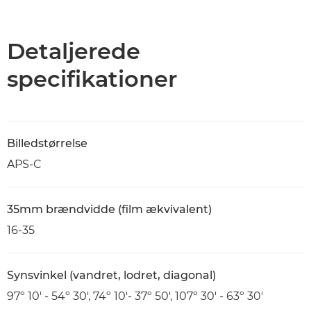
Oversigt
Specifikationer
Detaljerede
specifikationer
Billedstørrelse
APS-C
35mm brændvidde (film ækvivalent)
16-35
Synsvinkel (vandret, lodret, diagonal)
97º 10' - 54º 30', 74º 10'- 37º 50', 107º 30' - 63º 30'