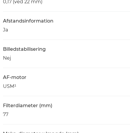
0,17 (ved 22 mm)
Afstandsinformation
Ja
Billedstabilisering
Nej
AF-motor
USM¹
Filterdiameter (mm)
77