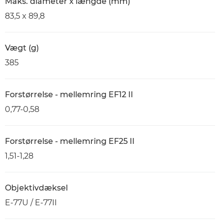
Maks. diameter x længde (mm)
83,5 x 89,8
Vægt (g)
385
Forstørrelse - mellemring EF12 II
0,77-0,58
Forstørrelse - mellemring EF25 II
1,51-1,28
Objektivdæksel
E-77U / E-77II