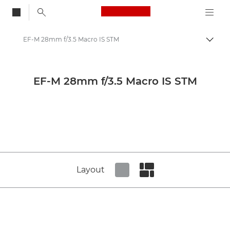
Canon Logo, back to
EF-M 28mm f/3.5 Macro IS STM
Skift
Canon
Canon-kameraobjektiver
EF-M 28mm f/3.5 Macro IS STM
Canon EF-M 28mm f/3.5 Macro IS STM - Lenses - Camera & Photo lenses
Layout
Set tiled view
Set masonry view