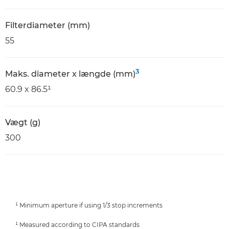
Filterdiameter (mm)
55
3
Maks. diameter x længde (mm)
60.9 x 86.5¹
Vægt (g)
300
¹ Minimum aperture if using 1/3 stop increments
¹ Measured according to CIPA standards