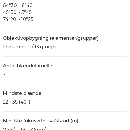
64°30′ - 8°40′
45°30′ - 5°45′
74°20′ - 10°25′
Objektivopbygning (elementer/grupper)
17 elements / 13 groups
Antal blændelameller
7
Mindste blænde
22 - 38 (40¹)
Mindste fokuseringsafstand (m)
0.25 (at 18 - 50mm)