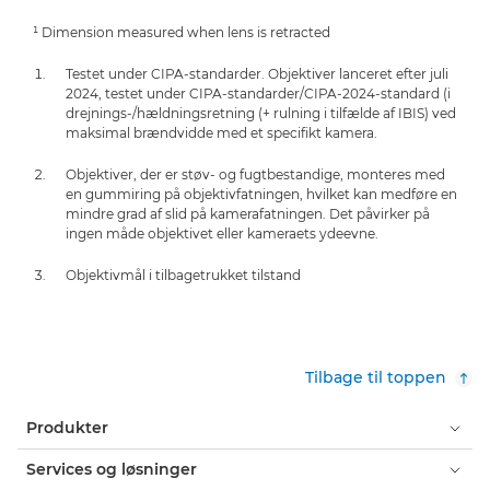
¹ Dimension measured when lens is retracted
Testet under CIPA-standarder. Objektiver lanceret efter juli
2024, testet under CIPA-standarder/CIPA-2024-standard (i
drejnings-/hældningsretning (+ rulning i tilfælde af IBIS) ved
maksimal brændvidde med et specifikt kamera.
Objektiver, der er støv- og fugtbestandige, monteres med
en gummiring på objektivfatningen, hvilket kan medføre en
mindre grad af slid på kamerafatningen. Det påvirker på
ingen måde objektivet eller kameraets ydeevne.
Objektivmål i tilbagetrukket tilstand
Tilbage til toppen
Produkter
Services og løsninger